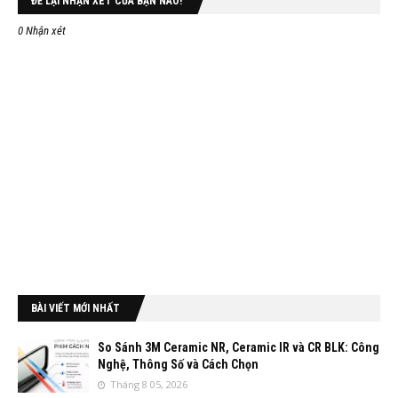
ĐỂ LẠI NHẬN XÉT CỦA BẠN NÀO!
0 Nhận xét
BÀI VIẾT MỚI NHẤT
So Sánh 3M Ceramic NR, Ceramic IR và CR BLK: Công
Nghệ, Thông Số và Cách Chọn
Tháng 8 05, 2026