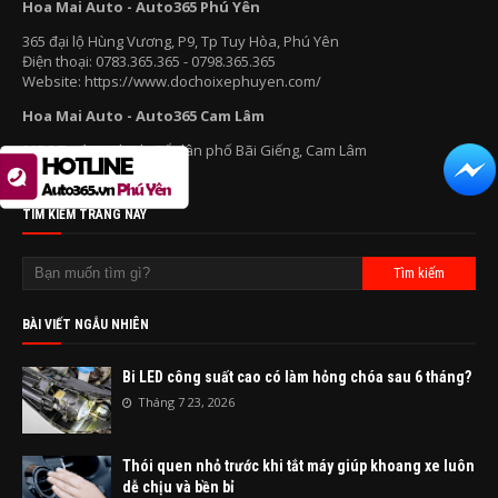
Hoa Mai Auto - Auto365 Phú Yên
365 đại lộ Hùng Vương, P9, Tp Tuy Hòa, Phú Yên
Điện thoại: 0783.365.365 - 0798.365.365
Website: https://www.dochoixephuyen.com/
Hoa Mai Auto - Auto365 Cam Lâm
220C Trường Chinh, Tổ dân phố Bãi Giếng, Cam Lâm
Điện thoại: 0566.365.365
TÌM KIẾM TRANG NÀY
BÀI VIẾT NGẪU NHIÊN
Bi LED công suất cao có làm hỏng chóa sau 6 tháng?
Tháng 7 23, 2026
Thói quen nhỏ trước khi tắt máy giúp khoang xe luôn
dễ chịu và bền bỉ