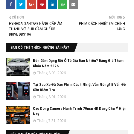
CŨ HƠN
MỚI HƠN
HYNHDAI SANTAFE NÂNG CẤP ÂM
PHIM CÁCH NHIỆT 3M CHÍNH
THANH VỚI SUB GẦM GHẾ DB
HÃNG
DRIVE DBS10A
BẠN CÓ THỂ THÍCH NHỮNG BÀI NÀY?
Đèn Gầm Dạng Rời Ô Tô Giá Bao Nhiêu? Bảng Giá Tham
Khảo Năm 2026
Tháng 8 03, 2026
Tại Sao Xe Đã Dán Phim Cách Nhiệt Vẫn Nóng? 5 Vấn Đề
Cần Kiểm Tra
Tháng 8 01, 2026
Các Dòng Camera Hành Trình 70mai 4K Đáng Chú Ý Hiện
Nay
Tháng 7 31, 2026