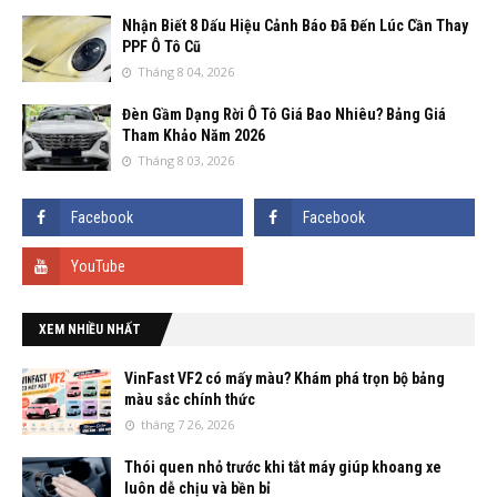
Nhận Biết 8 Dấu Hiệu Cảnh Báo Đã Đến Lúc Cần Thay
PPF Ô Tô Cũ
Tháng 8 04, 2026
Đèn Gầm Dạng Rời Ô Tô Giá Bao Nhiêu? Bảng Giá
Tham Khảo Năm 2026
Tháng 8 03, 2026
XEM NHIỀU NHẤT
VinFast VF2 có mấy màu? Khám phá trọn bộ bảng
màu sắc chính thức
tháng 7 26, 2026
Thói quen nhỏ trước khi tắt máy giúp khoang xe
luôn dễ chịu và bền bỉ