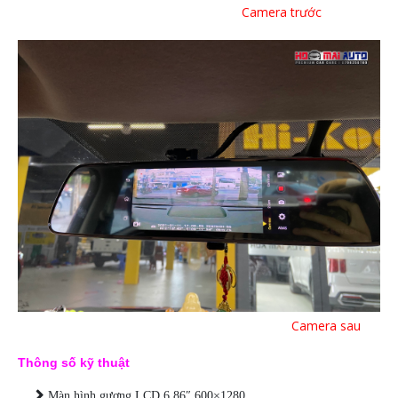
Camera trước
Camera sau
Thông số kỹ thuật
Màn hình gương LCD 6.86″ 600×1280