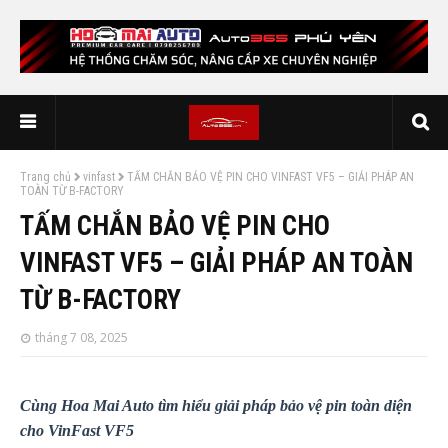
Trang chủ
vinfast
TẤM CHẮN BẢO VỆ PIN CHO VINFAST VF5 – GIẢI PHÁP AN
TOÀN TỪ B-FACTORY
TẤM CHẮN BẢO VỆ PIN CHO
VINFAST VF5 – GIẢI PHÁP AN TOÀN
TỪ B-FACTORY
tháng 7 08, 2025
Cùng Hoa Mai Auto tìm hiểu giải pháp bảo vệ pin toàn diện
cho VinFast VF5