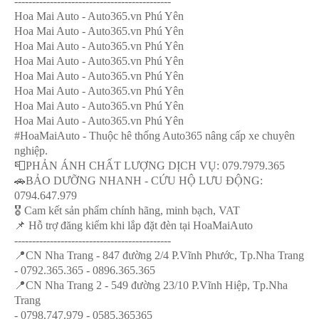
--------------------------------------------
Hoa Mai Auto - Auto365.vn Phú Yên
Hoa Mai Auto - Auto365.vn Phú Yên
Hoa Mai Auto - Auto365.vn Phú Yên
Hoa Mai Auto - Auto365.vn Phú Yên
Hoa Mai Auto - Auto365.vn Phú Yên
Hoa Mai Auto - Auto365.vn Phú Yên
Hoa Mai Auto - Auto365.vn Phú Yên
Hoa Mai Auto - Auto365.vn Phú Yên
#HoaMaiAuto - Thuộc hê thống Auto365 nâng cấp xe chuyên
nghiệp.
📮PHẢN ÁNH CHẤT LƯỢNG DỊCH VỤ: 079.7979.365
🚗BẢO DƯỠNG NHANH - CỨU HỘ LƯU ĐỘNG:
0794.647.979
🎖️ Cam kết sản phẩm chính hãng, minh bạch, VAT
📌 Hỗ trợ đăng kiểm khi lắp đặt đèn tại HoaMaiAuto
--------------------------------------------
📍CN Nha Trang - 847 đường 2/4 P.Vĩnh Phước, Tp.Nha Trang
- 0792.365.365 - 0896.365.365
📍CN Nha Trang 2 - 549 đường 23/10 P.Vĩnh Hiệp, Tp.Nha
Trang
- 0798.747.979 - 0585.365365