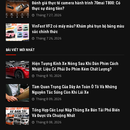
Đánh giá thực tế camera hành trình 70mai T800: Có
thực sự đáng tiền?
Tháng 7 27, 2026
VinFast VF2 có mấy màu? Khám phá trọn bộ bảng màu
sắc chính thức
Tháng 7 26, 2026
BÀI VIẾT MỚI NHẤT
Hiện Tượng Kính Xe Nóng Sau Khi Dán Phim Cách
Nhiệt: Liệu Có Phải Do Phim Kém Chất Lượng?
Tháng 8 10, 2026
Tầm Quan Trọng Của Dây An Toàn Ô Tô Và Những
Nguyên Tắc Sống Còn Khi Lái Xe
Tháng 8 09, 2026
Tổng Hợp Các Loại Nắp Thùng Xe Bán Tải Phổ Biến
Và Được Ưa Chuộng Nhất
Tháng 8 08, 2026