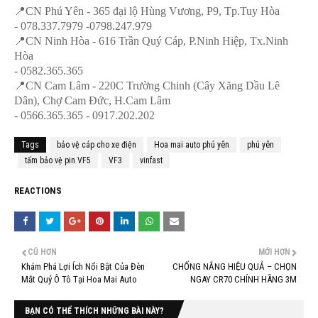
📍CN Phú Yên - 365 đại lộ Hùng Vương, P9, Tp.Tuy Hòa
- 078.337.7979 -0798.247.979
📍CN Ninh Hòa - 616 Trần Quý Cáp, P.Ninh Hiệp, Tx.Ninh
Hòa
- 0582.365.365
📍CN Cam Lâm - 220C Trường Chinh (Cây Xăng Dầu Lê
Dân), Chợ Cam Đức, H.Cam Lâm
- 0566.365.365 - 0917.202.202
Tags
bảo vệ cáp cho xe điện
Hoa mai auto phú yên
phú yên
tấm bảo vệ pin VF5
VF3
vinfast
REACTIONS
CŨ HƠN
MỚI HƠN
Khám Phá Lợi Ích Nổi Bật Của Đèn
CHỐNG NẮNG HIỆU QUẢ – CHỌN
Mắt Quỷ Ô Tô Tại Hoa Mai Auto
NGAY CR70 CHÍNH HÃNG 3M
BẠN CÓ THỂ THÍCH NHỮNG BÀI NÀY?