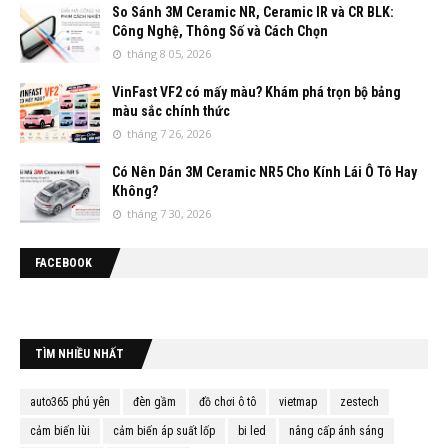
So Sánh 3M Ceramic NR, Ceramic IR và CR BLK:
Công Nghệ, Thông Số và Cách Chọn
tháng 8 05, 2026
VinFast VF2 có mấy màu? Khám phá trọn bộ bảng
màu sắc chính thức
tháng 7 26, 2026
Có Nên Dán 3M Ceramic NR5 Cho Kính Lái Ô Tô Hay
Không?
tháng 7 30, 2026
FACEBOOK
TÌM NHIỀU NHẤT
auto365 phú yên
đèn gầm
đồ chơi ô tô
vietmap
zestech
cảm biến lùi
cảm biến áp suất lốp
bi led
nâng cấp ánh sáng