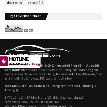
dán phim 3m
Độ pô xe ô tô
LƯỢT XEM TRONG THÁNG
2
2
6
0
8
1
Auto365 Nha Trang (CN1 & CN2) - Auto365 Phú Yên - Auto365
Cam Ranh
trực thuộc Hoa Mai Auto Nha Trang. Nếu bạn đang tìm
kiếm Garage độ xe - đồ chơi ô tô uy tín tại Khánh Hòa - Phú Yên, hãy
ghé chuỗi hệ thống Auto365 của chúng tôi nhé!
Hoa Mai Auto - Auto365 Nha Trang (chi nhánh 1 - đường 2
tháng 4)
847 đường 2/4, TP Nha Trang (đối diện Champa Islands)
Điện thoại: 0584.365.365 - 0896.365.365
Website: https://www.dochoiotonhatrang.com/