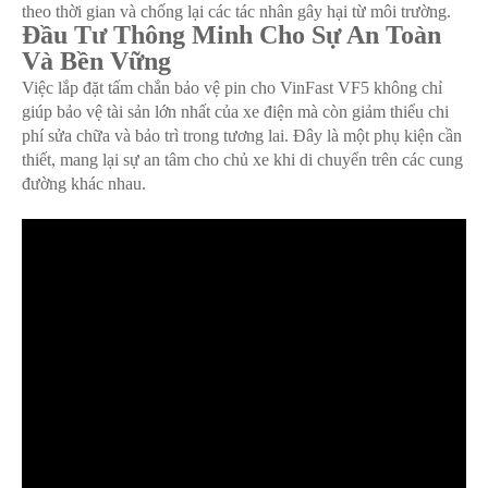
theo thời gian và chống lại các tác nhân gây hại từ môi trường. ​
Đầu Tư Thông Minh Cho Sự An Toàn
Và Bền Vững
Việc lắp đặt tấm chắn bảo vệ pin cho VinFast VF5 không chỉ
giúp bảo vệ tài sản lớn nhất của xe điện mà còn giảm thiểu chi
phí sửa chữa và bảo trì trong tương lai. Đây là một phụ kiện cần
thiết, mang lại sự an tâm cho chủ xe khi di chuyển trên các cung
đường khác nhau.​