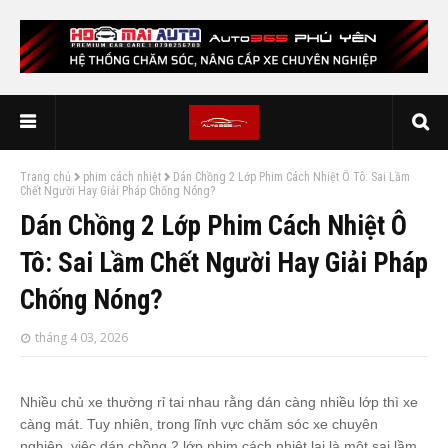
Trang chủ
phim cách nhiệt
Dán Chồng 2 Lớp Phim Cách Nhiệt Ô Tô: Sai Lầm
Chết Người Hay Giải Pháp Chống Nóng?
Dán Chồng 2 Lớp Phim Cách Nhiệt Ô
Tô: Sai Lầm Chết Người Hay Giải Pháp
Chống Nóng?
tháng 4 03, 2026
Nhiều chủ xe thường rỉ tai nhau rằng dán càng nhiều lớp thì xe
càng mát. Tuy nhiên, trong lĩnh vực chăm sóc xe chuyên
nghiệp, việc dán chồng 2 lớp phim cách nhiệt lại là một sai lầm