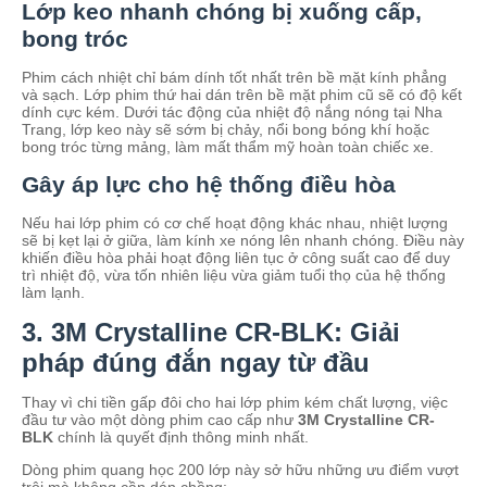
Lớp keo nhanh chóng bị xuống cấp,
bong tróc
Phim cách nhiệt chỉ bám dính tốt nhất trên bề mặt kính phẳng
và sạch. Lớp phim thứ hai dán trên bề mặt phim cũ sẽ có độ kết
dính cực kém. Dưới tác động của nhiệt độ nắng nóng tại Nha
Trang, lớp keo này sẽ sớm bị chảy, nổi bong bóng khí hoặc
bong tróc từng mảng, làm mất thẩm mỹ hoàn toàn chiếc xe.
Gây áp lực cho hệ thống điều hòa
Nếu hai lớp phim có cơ chế hoạt động khác nhau, nhiệt lượng
sẽ bị kẹt lại ở giữa, làm kính xe nóng lên nhanh chóng. Điều này
khiến điều hòa phải hoạt động liên tục ở công suất cao để duy
trì nhiệt độ, vừa tốn nhiên liệu vừa giảm tuổi thọ của hệ thống
làm lạnh.
3. 3M Crystalline CR-BLK: Giải
pháp đúng đắn ngay từ đầu
Thay vì chi tiền gấp đôi cho hai lớp phim kém chất lượng, việc
đầu tư vào một dòng phim cao cấp như
3M Crystalline CR-
BLK
chính là quyết định thông minh nhất.
Dòng phim quang học 200 lớp này sở hữu những ưu điểm vượt
trội mà không cần dán chồng: