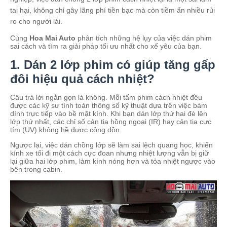
tai hại, không chỉ gây lãng phí tiền bạc mà còn tiềm ẩn nhiều rủi
ro cho người lái.
Cùng
Hoa Mai Auto
phân tích những hệ lụy của việc dán phim
sai cách và tìm ra giải pháp tối ưu nhất cho xế yêu của bạn.
1. Dán 2 lớp phim có giúp tăng gấp
đôi hiệu quả cách nhiệt?
Câu trả lời ngắn gọn là không. Mỗi tấm phim cách nhiệt đều
được các kỹ sư tính toán thông số kỹ thuật dựa trên việc bám
dính trực tiếp vào bề mặt kính. Khi bạn dán lớp thứ hai đè lên
lớp thứ nhất, các chỉ số cản tia hồng ngoại (IR) hay cản tia cực
tím (UV) không hề được cộng dồn.
Ngược lại, việc dán chồng lớp sẽ làm sai lệch quang học, khiến
kính xe tối đi một cách cực đoan nhưng nhiệt lượng vẫn bị giữ
lại giữa hai lớp phim, làm kính nóng hơn và tỏa nhiệt ngược vào
bên trong cabin.