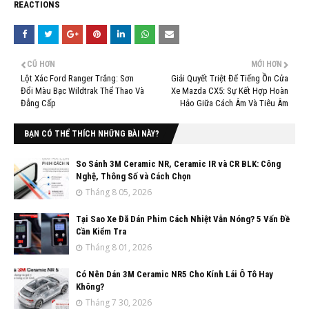
REACTIONS
CŨ HƠN
MỚI HƠN
Lột Xác Ford Ranger Trắng: Sơn
Giải Quyết Triệt Để Tiếng Ồn Cửa
Đổi Màu Bạc Wildtrak Thể Thao Và
Xe Mazda CX5: Sự Kết Hợp Hoàn
Đẳng Cấp
Hảo Giữa Cách Âm Và Tiêu Âm
BẠN CÓ THỂ THÍCH NHỮNG BÀI NÀY?
So Sánh 3M Ceramic NR, Ceramic IR và CR BLK: Công
Nghệ, Thông Số và Cách Chọn
Tháng 8 05, 2026
Tại Sao Xe Đã Dán Phim Cách Nhiệt Vẫn Nóng? 5 Vấn Đề
Cần Kiểm Tra
Tháng 8 01, 2026
Có Nên Dán 3M Ceramic NR5 Cho Kính Lái Ô Tô Hay
Không?
Tháng 7 30, 2026