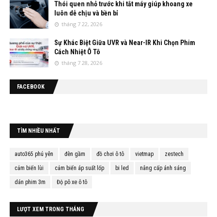
Thói quen nhỏ trước khi tắt máy giúp khoang xe
luôn dễ chịu và bền bỉ
tháng 7 22, 2026
Sự Khác Biệt Giữa UVR và Near-IR Khi Chọn Phim
Cách Nhiệt Ô Tô
tháng 7 28, 2026
FACEBOOK
TÌM NHIỀU NHẤT
auto365 phú yên
đèn gầm
đồ chơi ô tô
vietmap
zestech
cảm biến lùi
cảm biến áp suất lốp
bi led
nâng cấp ánh sáng
dán phim 3m
Độ pô xe ô tô
LƯỢT XEM TRONG THÁNG