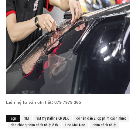
Liên hệ tư vấn chi tiết:
079 7979 365
Tags
3M
3M Crystalline CR BLK
có nên dán 2 lớp phim cách nhiệt
dán chồng phim cách nhiệt ô tô
Hoa Mai Auto
phim cách nhiệt