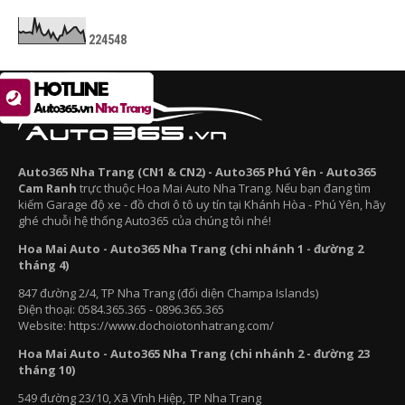
2
2
4
5
4
8
Auto365 Nha Trang (CN1 & CN2) - Auto365 Phú Yên - Auto365
Cam Ranh
trực thuộc Hoa Mai Auto Nha Trang. Nếu bạn đang tìm
kiếm Garage độ xe - đồ chơi ô tô uy tín tại Khánh Hòa - Phú Yên, hãy
ghé chuỗi hệ thống Auto365 của chúng tôi nhé!
Hoa Mai Auto - Auto365 Nha Trang (chi nhánh 1 - đường 2
tháng 4)
847 đường 2/4, TP Nha Trang (đối diện Champa Islands)
Điện thoại: 0584.365.365 - 0896.365.365
Website: https://www.dochoiotonhatrang.com/
Hoa Mai Auto - Auto365 Nha Trang (chi nhánh 2 - đường 23
tháng 10)
549 đường 23/10, Xã Vĩnh Hiệp, TP Nha Trang