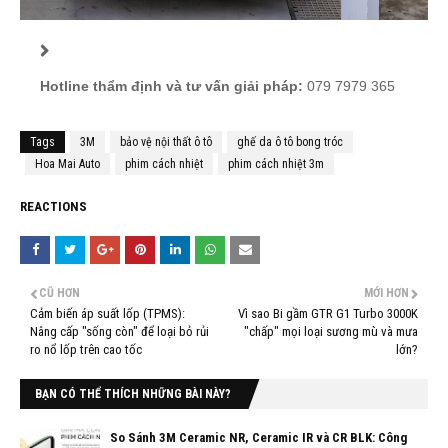
Hotline thẩm định và tư vấn giải pháp:
079 7979 365
Tags
3M
bảo vệ nội thất ô tô
ghế da ô tô bong tróc
Hoa Mai Auto
phim cách nhiệt
phim cách nhiệt 3m
REACTIONS
CŨ HƠN
MỚI HƠN
Cảm biến áp suất lốp (TPMS):
Vì sao Bi gầm GTR G1 Turbo 3000K
Nâng cấp "sống còn" để loại bỏ rủi
"chấp" mọi loại sương mù và mưa
ro nổ lốp trên cao tốc
lớn?
BẠN CÓ THỂ THÍCH NHỮNG BÀI NÀY?
So Sánh 3M Ceramic NR, Ceramic IR và CR BLK: Công