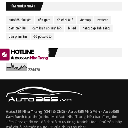
TÌM NHIỀU NHẤT
auto365 phú yên
đèn gầm
đồ chơi ô tô
vietmap
zestech
cảm biến lùi
cảm biến áp suất lốp
bi led
nâng cấp ánh sáng
dán phim 3m
Độ pô xe ô tô
LƯỢT XEM TRONG THÁNG
2
2
4
4
7
5
Auto365 Nha Trang (CN1 & CN2) - Auto365 Phú Yên - Auto365
Cam Ranh
trực thuộc Hoa Mai Auto Nha Trang. Nếu bạn đang tìm
kiếm Garage độ xe - đồ chơi ô tô uy tín tại Khánh Hòa - Phú Yên, hãy
ghé chuỗi hệ thống Auto365 của chúng tôi nhé!