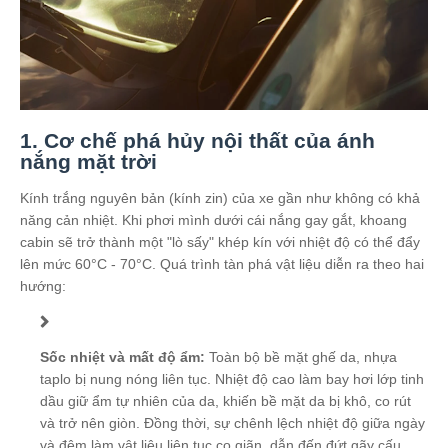
1. Cơ chế phá hủy nội thất của ánh
nắng mặt trời
Kính trắng nguyên bản (kính zin) của xe gần như không có khả
năng cản nhiệt. Khi phơi mình dưới cái nắng gay gắt, khoang
cabin sẽ trở thành một "lò sấy" khép kín với nhiệt độ có thể đẩy
lên mức 60°C - 70°C. Quá trình tàn phá vật liệu diễn ra theo hai
hướng:
Sốc nhiệt và mất độ ẩm:
Toàn bộ bề mặt ghế da, nhựa
taplo bị nung nóng liên tục. Nhiệt độ cao làm bay hơi lớp tinh
dầu giữ ẩm tự nhiên của da, khiến bề mặt da bị khô, co rút
và trở nên giòn. Đồng thời, sự chênh lệch nhiệt độ giữa ngày
và đêm làm vật liệu liên tục co giãn, dẫn đến đứt gãy cấu