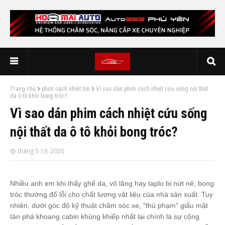
Trang chủ
phim cách nhiệt 3m
Vì sao dán phim cách nhiệt cứu sống nội thất
da ô tô khỏi bong tróc?
Vì sao dán phim cách nhiệt cứu sống
nội thất da ô tô khỏi bong tróc?
tháng 5 19, 2026
Nhiều anh em khi thấy ghế da, vô lăng hay taplo bị nứt nẻ, bong
tróc thường đổ lỗi cho chất lượng vật liệu của nhà sản xuất. Tuy
nhiên, dưới góc độ kỹ thuật chăm sóc xe, "thủ phạm" giấu mặt
tàn phá khoang cabin khủng khiếp nhất lại chính là sự cộng