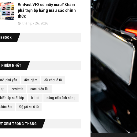
VinFast VF2 có mấy màu? Khám
phá trọn bộ bảng màu sắc chính
thức
tháng 7 26, 2026
CEBOOK
M NHIỀU NHẤT
365 phú yên
đèn gầm
đồ chơi ô tô
map
zestech
cảm biến lùi
biến áp suất lốp
bi led
nâng cấp ánh sáng
phim 3m
Độ pô xe ô tô
ỢT XEM TRONG THÁNG