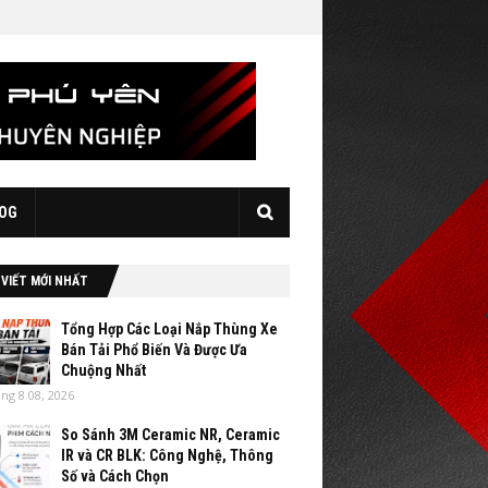
OG
 VIẾT MỚI NHẤT
Tổng Hợp Các Loại Nắp Thùng Xe
Bán Tải Phổ Biến Và Được Ưa
Chuộng Nhất
ng 8 08, 2026
So Sánh 3M Ceramic NR, Ceramic
IR và CR BLK: Công Nghệ, Thông
Số và Cách Chọn