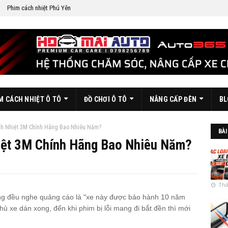
Phim cách nhiệt Phú Yên
M CÁCH NHIỆT Ô TÔ
ĐỒ CHƠI Ô TÔ
NÂNG CẤP ĐÈN
BL
h Nhiệt 3M Chính Hãng Bao Nhiêu Năm?
BÀI
iệt 3M Chính Hãng Bao Nhiêu Năm?
Thá
ũng đều nghe quảng cáo là "xe này được bảo hành 10 năm
chủ xe dán xong, đến khi phim bị lỗi mang đi bắt đền thì mới