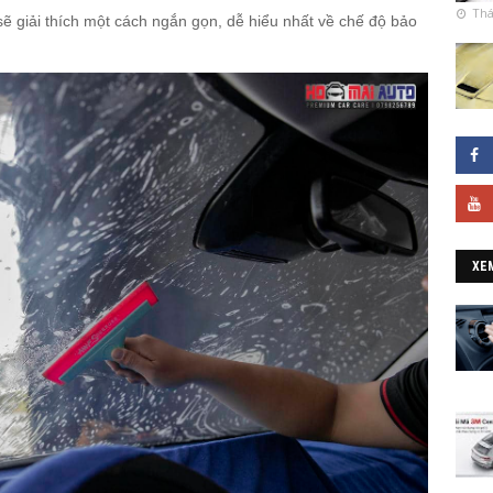
Thá
ẽ giải thích một cách ngắn gọn, dễ hiểu nhất về chế độ bảo
XE