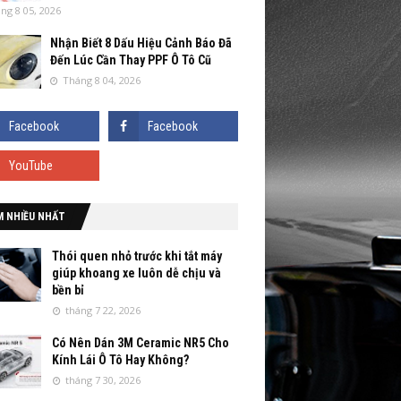
ng 8 05, 2026
Nhận Biết 8 Dấu Hiệu Cảnh Báo Đã
Đến Lúc Cần Thay PPF Ô Tô Cũ
Tháng 8 04, 2026
M NHIỀU NHẤT
Thói quen nhỏ trước khi tắt máy
giúp khoang xe luôn dễ chịu và
bền bỉ
tháng 7 22, 2026
Có Nên Dán 3M Ceramic NR5 Cho
Kính Lái Ô Tô Hay Không?
tháng 7 30, 2026