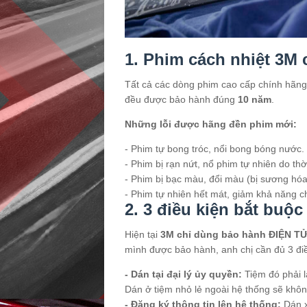
1. Phim cách nhiệt 3M
Tất cả các dòng phim cao cấp chính hãng
đều được bảo hành đúng
10 năm
.
Những lỗi được hãng đền phim mới:
- Phim tự bong tróc, nổi bong bóng nước.
- Phim bị rạn nứt, nổ phim tự nhiên do thời 
- Phim bị bạc màu, đổi màu (bị sương hóa
- Phim tự nhiên hết mát, giảm khả năng c
2. 3 điều kiện bắt buộ
Hiện tại
3M chỉ dùng bảo hành ĐIỆN TỬ 
mình được bảo hành, anh chị cần đủ 3 đi
- Dán tại đại lý ủy quyền:
Tiệm đó phải l
Dán ở tiệm nhỏ lẻ ngoài hệ thống sẽ khôn
- Đăng ký thông tin lên hệ thống:
Dán x