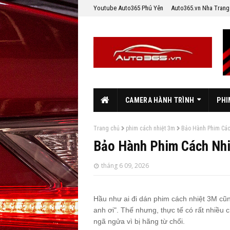
Youtube Auto365 Phú Yên
Auto365.vn Nha Trang
CAMERA HÀNH TRÌNH
PHI
Trang chủ
phim cách nhiệt 3m
Bảo Hành Phim Các
Bảo Hành Phim Cách Nh
tháng 6 09, 2026
Hầu như ai đi dán phim cách nhiệt 3M c
anh ơi". Thế nhưng, thực tế có rất nhiều 
ngã ngửa vì bị hãng từ chối.