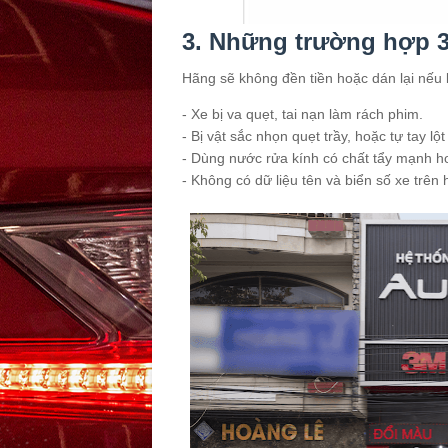
3. Những trường hợp 3
Hãng sẽ không đền tiền hoặc dán lại nếu 
- Xe bị va quẹt, tai nạn làm rách phim.
- Bị vật sắc nhọn quẹt trầy, hoặc tự tay lột
- Dùng nước rửa kính có chất tẩy mạnh h
- Không có dữ liệu tên và biển số xe trên