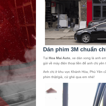
Dán phim 3M chuẩn chí
Tại
Hoa Mai Auto
, xe dán xong là anh em
gửi về máy điện thoại liền để anh chị yên 
Anh chị ở khu vực Khánh Hòa, Phú Yên cầ
phim thật/giả, cứ ghé qua em nhé!