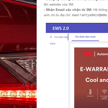
lên website của 3M.
- Nhận Email xác nhận từ 3M:
Hệ thống 
anh chị từ địa chỉ:
ewarrantyadmin@mmm