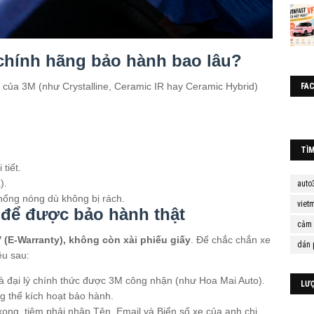
 chính hãng bảo hành bao lâu?
 của 3M (như Crystalline, Ceramic IR hay Ceramic Hybrid)
FA
TÌ
tiết.
).
auto
hống nóng dù không bị rách.
viet
c để được bảo hành thật
cảm 
(E-Warranty), không còn xài phiếu giấy
. Để chắc chắn xe
dán 
ều sau:
à đại lý chính thức được 3M công nhận (như Hoa Mai Auto).
LƯ
g thể kích hoạt bảo hành.
ong, tiệm phải nhập Tên, Email và Biển số xe của anh chị