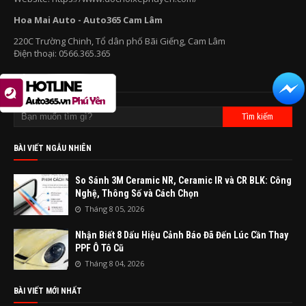
Hoa Mai Auto - Auto365 Cam Lâm
220C Trường Chinh, Tổ dân phố Bãi Giếng, Cam Lâm
Điện thoại: 0566.365.365
TÌM KIẾM TRANG NÀY
BÀI VIẾT NGẪU NHIÊN
So Sánh 3M Ceramic NR, Ceramic IR và CR BLK: Công
Nghệ, Thông Số và Cách Chọn
Tháng 8 05, 2026
Nhận Biết 8 Dấu Hiệu Cảnh Báo Đã Đến Lúc Cần Thay
PPF Ô Tô Cũ
Tháng 8 04, 2026
BÀI VIẾT MỚI NHẤT