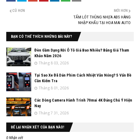
CŨ HƠN
MỚI HƠN
TẤM LÓT THÙNG NHỰA ABS HÀNG
NHẬP KHẨU TẠI HOA MAI AUTO
BẠN CÓ THỂ THÍCH NHỮNG BÀI NÀY?
Đèn Gầm Dạng Rời Ô Tô Giá Bao Nhiêu? Bảng Giá Tham
Khảo Năm 2026
Tháng 8 03, 2026
Tại Sao Xe Đã Dán Phim Cách Nhiệt Vẫn Nóng? 5 Vấn Đề
Cần Kiểm Tra
Tháng 8 01, 2026
Các Dòng Camera Hành Trình 70mai 4K Đáng Chú Ý Hiện
Nay
Tháng 7 31, 2026
ĐỂ LẠI NHẬN XÉT CỦA BẠN NÀO!
0 Nhận xét