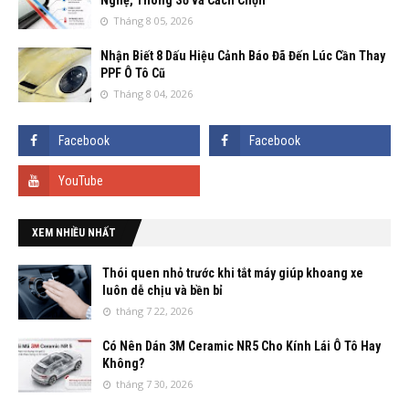
Nghệ, Thông Số và Cách Chọn
Tháng 8 05, 2026
Nhận Biết 8 Dấu Hiệu Cảnh Báo Đã Đến Lúc Cần Thay
PPF Ô Tô Cũ
Tháng 8 04, 2026
XEM NHIỀU NHẤT
Thói quen nhỏ trước khi tắt máy giúp khoang xe
luôn dễ chịu và bền bỉ
tháng 7 22, 2026
Có Nên Dán 3M Ceramic NR5 Cho Kính Lái Ô Tô Hay
Không?
tháng 7 30, 2026