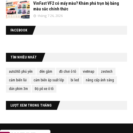
VinFast VF2 có mấy màu? Khám phá trọn bộ bảng
màu sắc chính thức
tháng 7 26, 2026
FACEBOOK
TÌM NHIỀU NHẤT
auto365 phú yên
đèn gầm
đồ chơi ô tô
vietmap
zestech
cảm biến lùi
cảm biến áp suất lốp
bi led
nâng cấp ánh sáng
dán phim 3m
Độ pô xe ô tô
LƯỢT XEM TRONG THÁNG