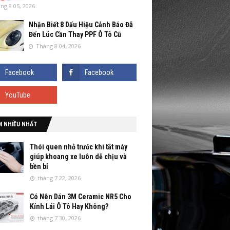
ng 8 05, 2026
Nhận Biết 8 Dấu Hiệu Cảnh Báo Đã
Đến Lúc Cần Thay PPF Ô Tô Cũ
Tháng 8 04, 2026
M NHIỀU NHẤT
Thói quen nhỏ trước khi tắt máy
giúp khoang xe luôn dễ chịu và
bền bỉ
tháng 7 22, 2026
Có Nên Dán 3M Ceramic NR5 Cho
Kính Lái Ô Tô Hay Không?
tháng 7 30, 2026