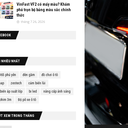
VinFast VF2 có mấy màu? Khám
phá trọn bộ bảng màu sắc chính
thức
tháng 7 26, 2026
CEBOOK
M NHIỀU NHẤT
365 phú yên
đèn gầm
đồ chơi ô tô
map
zestech
cảm biến lùi
biến áp suất lốp
bi led
nâng cấp ánh sáng
phim 3m
Độ pô xe ô tô
ỢT XEM TRONG THÁNG