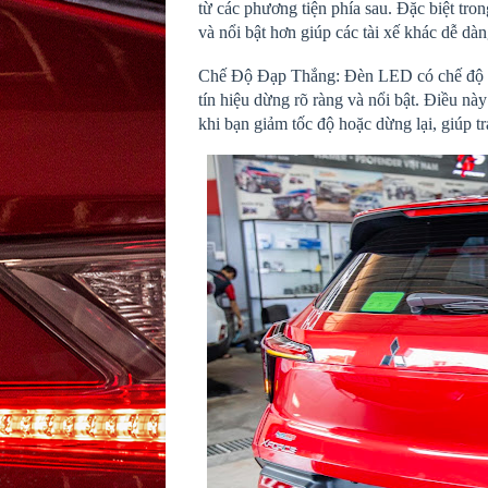
từ các phương tiện phía sau. Đặc biệt tro
và nổi bật hơn giúp các tài xế khác dễ dà
Chế Độ Đạp Thắng: Đèn LED có chế độ đạ
tín hiệu dừng rõ ràng và nổi bật. Điều này
khi bạn giảm tốc độ hoặc dừng lại, giúp t