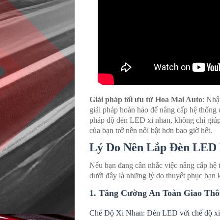
Giải pháp tối ưu từ Hoa Mai Auto
: Nhậ
giải pháp hoàn hảo để nâng cấp hệ thống đ
pháp độ đèn LED xi nhan, không chỉ giúp
của bạn trở nên nổi bật hơn bao giờ hết.
Lý Do Nên Lắp Đèn LED P
Nếu bạn đang cân nhắc việc nâng cấp hệ t
dưới đây là những lý do thuyết phục bạn 
1. Tăng Cường An Toàn Giao Th
Chế Độ Xi Nhan: Đèn LED với chế độ xi n