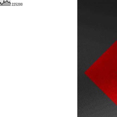
2
2
5
2
0
0