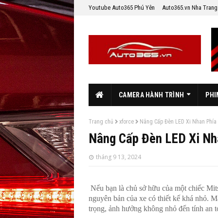
Youtube Auto365 Phú Yên
Auto365.vn Nha Trang
CAMERA HÀNH TRÌNH
PHI
Trang chủ
xforce
Nâng Cấp Đèn LED Xi Nhan Phía 
Nâng Cấp Đèn LED Xi Nh
tháng 9 13, 2024
Nếu bạn là chủ sở hữu của một chiếc Mits
nguyên bản của xe có thiết kế khá nhỏ. Mặ
trọng, ảnh hưởng không nhỏ đến tính an 