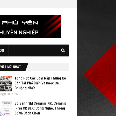
OG
 VIẾT MỚI NHẤT
Tổng Hợp Các Loại Nắp Thùng Xe
Bán Tải Phổ Biến Và Được Ưa
Chuộng Nhất
ng 8 08, 2026
So Sánh 3M Ceramic NR, Ceramic
IR và CR BLK: Công Nghệ, Thông
Số và Cách Chọn