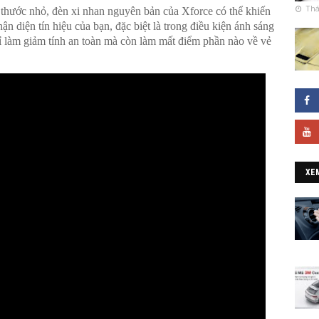
Thá
 thước nhỏ, đèn xi nhan nguyên bản của Xforce có thể khiến
ận diện tín hiệu của bạn, đặc biệt là trong điều kiện ánh sáng
hỉ làm giảm tính an toàn mà còn làm mất điểm phần nào về vẻ
XE