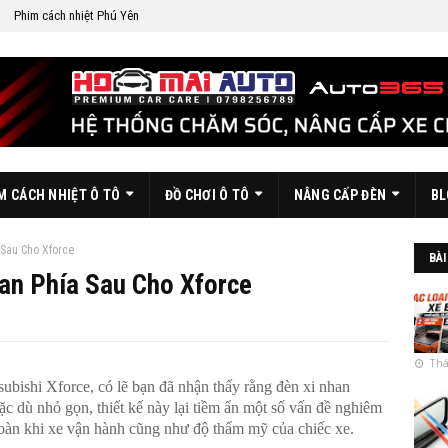
Phim cách nhiệt Phú Yên
M CÁCH NHIỆT Ô TÔ
ĐỒ CHƠI Ô TÔ
NÂNG CẤP ĐÈN
BL
Sau Cho Xforce
BÀI
an Phía Sau Cho Xforce
Thá
ubishi Xforce, có lẽ bạn đã nhận thấy rằng đèn xi nhan
c dù nhỏ gọn, thiết kế này lại tiềm ẩn một số vấn đề nghiêm
toàn khi xe vận hành cũng như độ thẩm mỹ của chiếc xe.