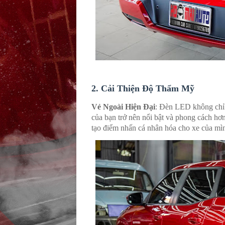
2.
Cải Thiện Độ Thẩm Mỹ
Vẻ Ngoài Hiện Đại
: Đèn LED không chỉ 
của bạn trở nên nổi bật và phong cách hơn.
tạo điểm nhấn cá nhân hóa cho xe của mìn