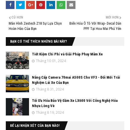
CŨ HƠN
MỚI HƠN
Màn Hình Zestech Z18 Sự Lựa Chọn
Biến Hóa Ô Tô Với Wrap- Decal Dán
Hoàn Hảo Của Bạn
PPF Tại Hoa Mai Phú Yên
BẠN CÓ THỂ THÍCH NHỮNG BÀI NÀY?
Tiết Kiệm Chi Phí và Giải Pháp Phay Mâm Xe
Tháng 10 01, 2024
Nâng Cấp Camera 70mai A500S Cho VF3 - Đổi Mới Trải
Nghiệm Lái Xe Của Bạn
Tháng 8 31, 2024
Tối Ưu Hóa Bảo Vệ Gầm Xe LX600 Với Công Nghệ Hóa
Nhựa Lòng Vè
Tháng 8 19, 2024
ĐỂ LẠI NHẬN XÉT CỦA BẠN NÀO!