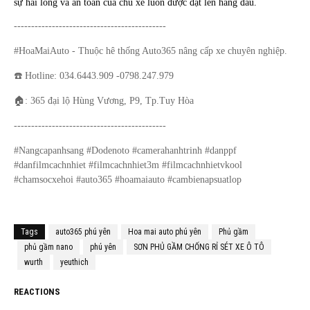
sự hài lòng và an toàn của chủ xe luôn được đặt lên hàng đầu.
--------------------------------------------
#HoaMaiAuto - Thuộc hê thống Auto365 nâng cấp xe chuyên nghiệp.
☎️
Hotline: 034.6443.909 -0798.247.979
🏠
: 365 đại lộ Hùng Vương, P9, Tp.Tuy Hòa
--------------------------------------------
#Nangcapanhsang #Dodenoto #camerahanhtrinh #danppf
#danfilmcachnhiet #filmcachnhiet3m #filmcachnhietvkool
#chamsocxehoi #auto365 #hoamaiauto #cambienapsuatlop
Tags
auto365 phú yên
Hoa mai auto phú yên
Phủ gầm
phủ gầm nano
phú yên
SƠN PHỦ GẦM CHỐNG RỈ SÉT XE Ô TÔ
wurth
yeuthich
REACTIONS