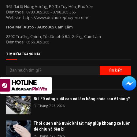
365 đại lộ Hùng Vương, P9, Tp Tuy Hòa, Phú Yên
Điện thoại: 0783.365.365 - 0798.365.365
Website: https://www.dochoixephuyen.com/
Hoa Mai Auto - Auto365 Cam Lâm
220C Trường Chinh, Tổ dân phố Bãi Giếng, Cam Lâm
Điện thoại: 0566.365.365
TÌM KIẾM TRANG NÀY
BÀI VIẾT NGẪU NHIÊN
Bi LED công suất cao có làm hỏng chóa sau 6 tháng?
Tháng 7 23, 2026
Thói quen nhỏ trước khi tắt máy giúp khoang xe luôn
dễ chịu và bền bỉ
Tháng 7 22, 2026