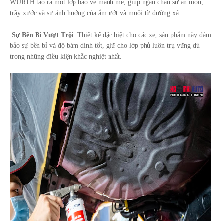
WURTH tạo ra một lớp bảo vệ mạnh mẽ, giúp ngăn chặn sự ăn mòn,
trầy xước và sự ảnh hưởng của ẩm ướt và muối từ đường xá.
Sự Bền Bỉ Vượt Trội
: Thiết kế đặc biệt cho các xe
, sản phẩm này đảm
bảo sự bền bỉ và độ bám dính tốt, giữ cho lớp phủ luôn trụ vững dù
trong những điều kiện khắc nghiệt nhất.