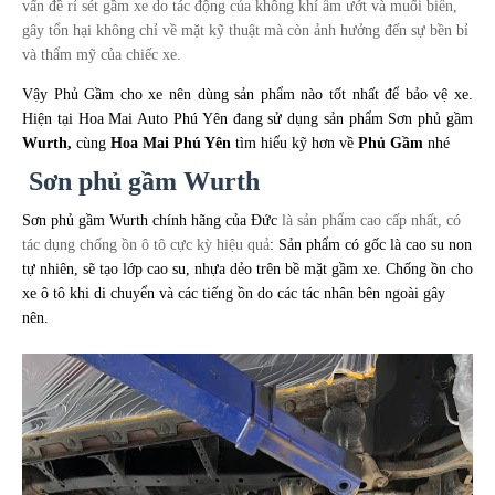
vấn đề rỉ sét gầm xe do tác động của không khí ẩm ướt và muối biển,
gây tổn hại không chỉ về mặt kỹ thuật mà còn ảnh hưởng đến sự bền bỉ
và thẩm mỹ của chiếc xe.
Vậy Phủ Gầm cho xe nên dùng sản phẩm nào tốt nhất để bảo vệ xe.
Hiện tại Hoa Mai Auto Phú Yên đang sử dụng sản phẩm Sơn phủ gầm
Wurth
,
cùng
Hoa Mai Phú Yên
tìm hiểu kỹ hơn về
Phủ Gầm
nhé
Sơn phủ gầm
Wurth
Sơn phủ gầm Wurth chính hãng của Đức
là sản phẩm cao cấp nhất, có
tác dụng chống ồn ô tô cực kỳ hiệu quả
: Sản phẩm có gốc là cao su non
tự nhiên, sẽ tạo lớp cao su, nhựa dẻo trên bề mặt gầm xe. Chống ồn cho
xe ô tô khi di chuyển và các tiếng ồn do các tác nhân bên ngoài gây
nên.