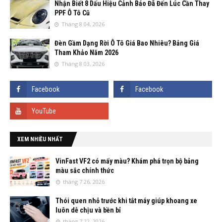
Nhận Biết 8 Dấu Hiệu Cảnh Báo Đã Đến Lúc Cần Thay
PPF Ô Tô Cũ
Tháng 8 04, 2026
Đèn Gầm Dạng Rời Ô Tô Giá Bao Nhiêu? Bảng Giá
Tham Khảo Năm 2026
Tháng 8 03, 2026
XEM NHIỀU NHẤT
VinFast VF2 có mấy màu? Khám phá trọn bộ bảng
màu sắc chính thức
tháng 7 26, 2026
Thói quen nhỏ trước khi tắt máy giúp khoang xe
luôn dễ chịu và bền bỉ
tháng 7 22, 2026