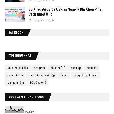
Sự Khác Biệt Giữa UVR và Near-IR Khi Chọn Phim
Cách Nhiệt Ô Tô
tháng 7 28, 2026
FACEBOOK
TÌM NHIỀU NHẤT
auto365 phú yên
đèn gầm
đồ chơi ô tô
vietmap
zestech
cảm biến lùi
cảm biến áp suất lốp
bi led
nâng cấp ánh sáng
dán phim 3m
Độ pô xe ô tô
LƯỢT XEM TRONG THÁNG
2
2
4
4
2
1