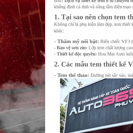
hơn?
Dịch vụ thiết kế tem ô tô chuyên 
khẳng định cá tính và nâng tầm diện mạo
1. Tại sao nên chọn tem t
Không chỉ là phụ kiện làm đẹp, tem thiết
khác:
- Thẩm mỹ nổi bật:
Biến chiếc VF3 t
- Bảo vệ sơn zin:
Lớp tem chất lượng cao 
- Thiết kế độc quyền:
Hoa Mai Auto luôn 
2. Các mẫu tem thiết kế 
- Tem thể thao:
Đường nét sắc sảo, mà