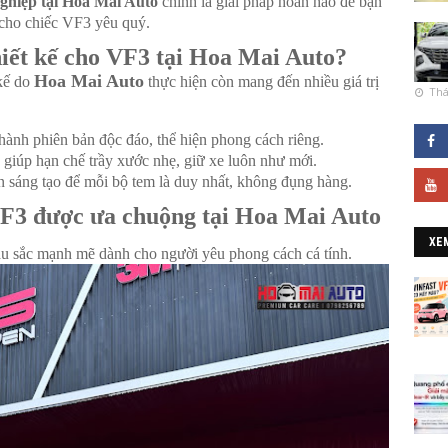
nghiệp tại Hoa Mai Auto
chính là giải pháp hoàn hảo để bạn
 cho chiếc VF3 yêu quý.
hiết kế cho VF3 tại Hoa Mai Auto?
Hoa Mai Auto
 kế do
thực hiện còn mang đến nhiều giá trị
Thá
hành phiên bản độc đáo, thể hiện phong cách riêng.
giúp hạn chế trầy xước nhẹ, giữ xe luôn như mới.
sáng tạo để mỗi bộ tem là duy nhất, không đụng hàng.
VF3 được ưa chuộng tại Hoa Mai Auto
XE
u sắc mạnh mẽ dành cho người yêu phong cách cá tính.