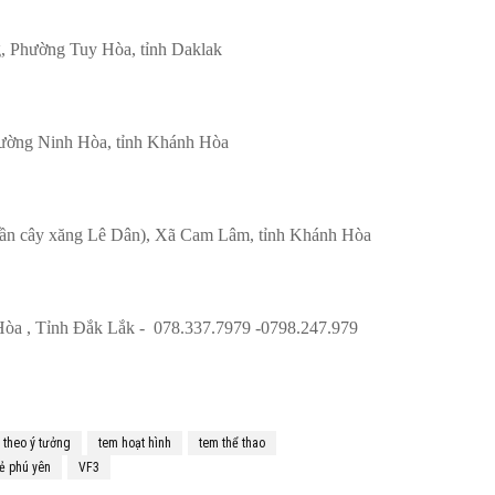
 Phường Tuy Hòa, tỉnh Daklak
ường Ninh Hòa, tỉnh Khánh Hòa
n cây xăng Lê Dân), Xã Cam Lâm, tỉnh Khánh Hòa
òa , Tỉnh Đắk Lắk - 078.337.7979 -0798.247.979
m theo ý tưởng
tem hoạt hình
tem thể thao
rẻ phú yên
VF3