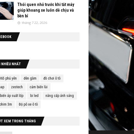
Thói quen nhỏ trước khi tắt máy
giúp khoang xe luôn dễ chịu và
bền bỉ
tháng 7 22, 2026
CEBOOK
M NHIỀU NHẤT
365 phú yên
đèn gầm
đồ chơi ô tô
map
zestech
cảm biến lùi
biến áp suất lốp
bi led
nâng cấp ánh sáng
phim 3m
Độ pô xe ô tô
ỢT XEM TRONG THÁNG