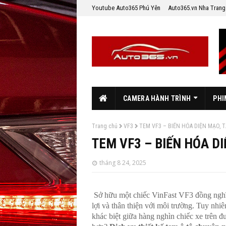
Youtube Auto365 Phú Yên
Auto365.vn Nha Trang
CAMERA HÀNH TRÌNH
PHI
Trang chủ
VF3
TEM VF3 – BIẾN HÓA DIỆN MẠO, 
TEM VF3 – BIẾN HÓA DI
tháng 8 24, 2025
Sở hữu một chiếc VinFast VF3 đồng nghĩa 
lợi và thân thiện với môi trường. Tuy nhi
khác biệt giữa hàng nghìn chiếc xe trên đ