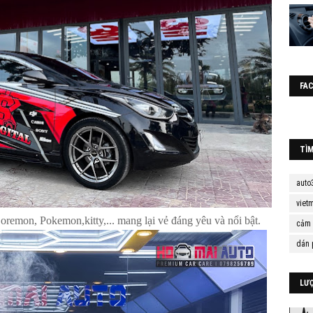
FA
TÌ
auto
viet
oremon, Pokemon,kitty,... mang lại vẻ đáng yêu và nổi bật.
cảm 
dán 
LƯ