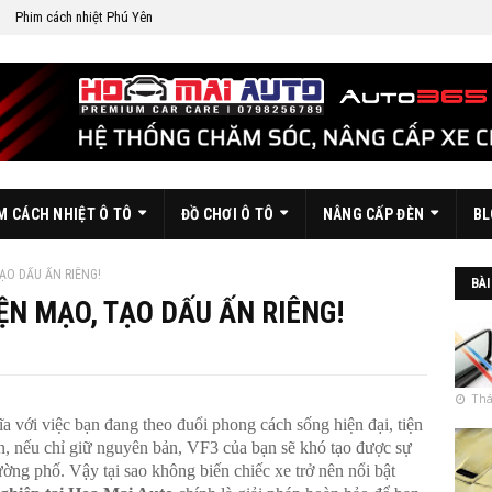
Phim cách nhiệt Phú Yên
M CÁCH NHIỆT Ô TÔ
ĐỒ CHƠI Ô TÔ
NÂNG CẤP ĐÈN
BL
TẠO DẤU ẤN RIÊNG!
BÀI
ỆN MẠO, TẠO DẤU ẤN RIÊNG!
Thá
với việc bạn đang theo đuổi phong cách sống hiện đại, tiện
ên, nếu chỉ giữ nguyên bản, VF3 của bạn sẽ khó tạo được sự
ường phố. Vậy tại sao không biến chiếc xe trở nên nổi bật