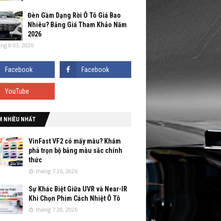
Đèn Gầm Dạng Rời Ô Tô Giá Bao
Nhiêu? Bảng Giá Tham Khảo Năm
2026
ng 8 03, 2026
M NHIỀU NHẤT
VinFast VF2 có mấy màu? Khám
phá trọn bộ bảng màu sắc chính
thức
tháng 7 26, 2026
Sự Khác Biệt Giữa UVR và Near-IR
Khi Chọn Phim Cách Nhiệt Ô Tô
tháng 7 28, 2026