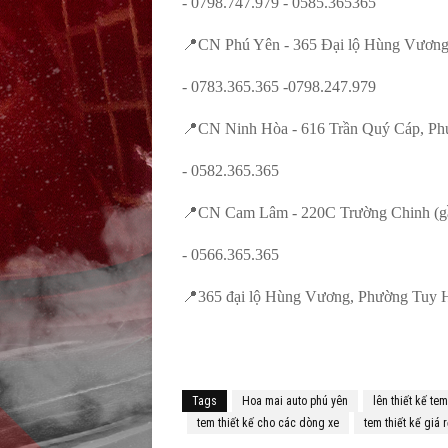
- 0798.747.979 - 0585.365365
📍CN Phú Yên - 365 Đại lộ Hùng Vương,
- 0783.365.365 -0798.247.979
📍CN Ninh Hòa - 616 Trần Quý Cáp, Ph
- 0582.365.365
📍CN Cam Lâm - 220C Trường Chinh (gầ
- 0566.365.365
📍365 đại lộ Hùng Vương, Phường Tuy H
Tags
Hoa mai auto phú yên
lên thiết kế te
tem thiết kế cho các dòng xe
tem thiết kế giá 