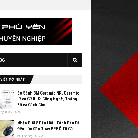
OG
 VIẾT MỚI NHẤT
So Sánh 3M Ceramic NR, Ceramic
IR và CR BLK: Công Nghệ, Thông
Số và Cách Chọn
ng 8 05, 2026
Nhận Biết 8 Dấu Hiệu Cảnh Báo Đã
Đến Lúc Cần Thay PPF Ô Tô Cũ
Tháng 8 04, 2026