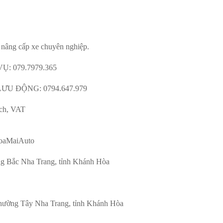
nâng cấp xe chuyên nghiệp.
 079.7979.365
U ĐỘNG: 0794.647.979
ạch, VAT
 HoaMaiAuto
g Bắc Nha Trang, tỉnh Khánh Hòa
hường Tây Nha Trang, tỉnh Khánh Hòa