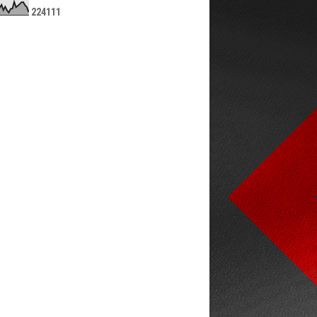
2
2
4
1
1
1