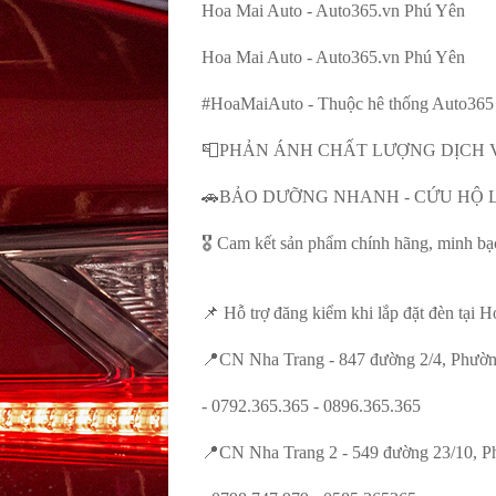
Hoa Mai Auto - Auto365.vn Phú Yên
Hoa Mai Auto - Auto365.vn Phú Yên
#HoaMaiAuto - Thuộc hê thống Auto365 
📮PHẢN ÁNH CHẤT LƯỢNG DỊCH VỤ:
🚗BẢO DƯỠNG NHANH - CỨU HỘ LƯ
🎖️ Cam kết sản phẩm chính hãng, minh b
📌 Hỗ trợ đăng kiểm khi lắp đặt đèn tại
📍CN Nha Trang - 847 đường 2/4, Phườn
- 0792.365.365 - 0896.365.365
📍CN Nha Trang 2 - 549 đường 23/10, P