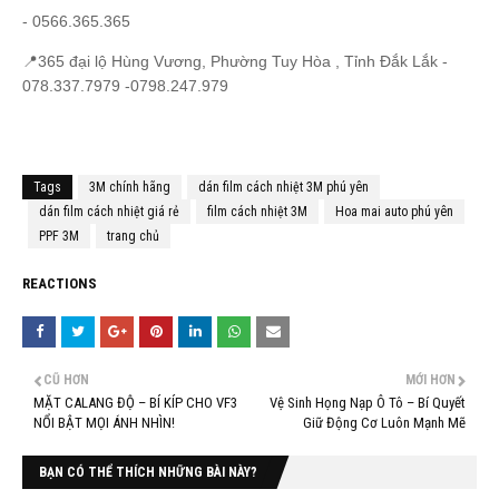
- 0566.365.365
📍365 đại lộ Hùng Vương, Phường Tuy Hòa , Tỉnh Đắk Lắk -
078.337.7979 -0798.247.979
Tags
3M chính hãng
dán film cách nhiệt 3M phú yên
dán film cách nhiệt giá rẻ
film cách nhiệt 3M
Hoa mai auto phú yên
PPF 3M
trang chủ
REACTIONS
CŨ HƠN
MỚI HƠN
MẶT CALANG ĐỘ – BÍ KÍP CHO VF3
Vệ Sinh Họng Nạp Ô Tô – Bí Quyết
NỔI BẬT MỌI ÁNH NHÌN!
Giữ Động Cơ Luôn Mạnh Mẽ
BẠN CÓ THỂ THÍCH NHỮNG BÀI NÀY?