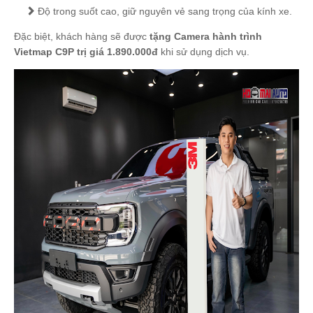
Độ trong suốt cao, giữ nguyên vẻ sang trọng của kính xe.
Đặc biệt, khách hàng sẽ được
tặng Camera hành trình
Vietmap C9P trị giá 1.890.000đ
khi sử dụng dịch vụ.