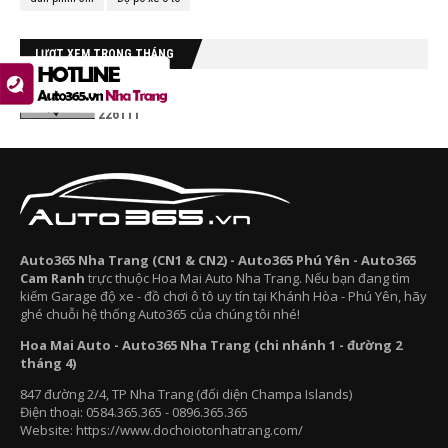
LƯỢT XEM TRONG THÁNG
2
2
6
1
1
1
Auto365 Nha Trang (CN1 & CN2) - Auto365 Phú Yên - Auto365
Cam Ranh
trực thuộc Hoa Mai Auto Nha Trang. Nếu bạn đang tìm
kiếm Garage độ xe - đồ chơi ô tô uy tín tại Khánh Hòa - Phú Yên, hãy
ghé chuỗi hệ thống Auto365 của chúng tôi nhé!
Hoa Mai Auto - Auto365 Nha Trang (chi nhánh 1 - đường 2
tháng 4)
847 đường 2/4, TP Nha Trang (đối diện Champa Islands)
Điện thoại: 0584.365.365 - 0896.365.365
Website: https://www.dochoiotonhatrang.com/