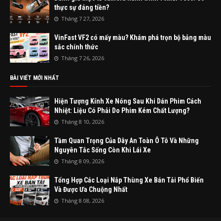
thực sự đáng tiền?
Tháng 7 27, 2026
VinFast VF2 có mấy màu? Khám phá trọn bộ bảng màu
sắc chính thức
Tháng 7 26, 2026
BÀI VIẾT MỚI NHẤT
Hiện Tượng Kính Xe Nóng Sau Khi Dán Phim Cách
Nhiệt: Liệu Có Phải Do Phim Kém Chất Lượng?
Tháng 8 10, 2026
Tầm Quan Trọng Của Dây An Toàn Ô Tô Và Những
Nguyên Tắc Sống Còn Khi Lái Xe
Tháng 8 09, 2026
Tổng Hợp Các Loại Nắp Thùng Xe Bán Tải Phổ Biến
Và Được Ưa Chuộng Nhất
Tháng 8 08, 2026