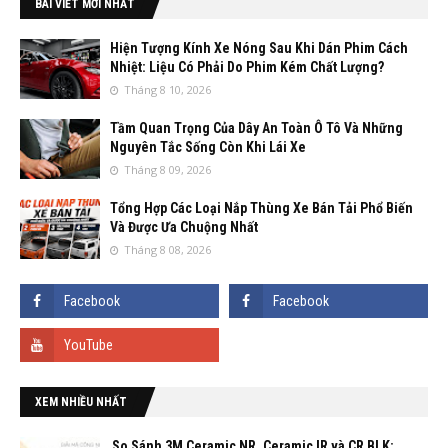
BÀI VIẾT MỚI NHẤT
Hiện Tượng Kính Xe Nóng Sau Khi Dán Phim Cách
Nhiệt: Liệu Có Phải Do Phim Kém Chất Lượng?
Tháng 8 10, 2026
Tầm Quan Trọng Của Dây An Toàn Ô Tô Và Những
Nguyên Tắc Sống Còn Khi Lái Xe
Tháng 8 09, 2026
Tổng Hợp Các Loại Nắp Thùng Xe Bán Tải Phổ Biến
Và Được Ưa Chuộng Nhất
Tháng 8 08, 2026
XEM NHIỀU NHẤT
So Sánh 3M Ceramic NR, Ceramic IR và CR BLK: