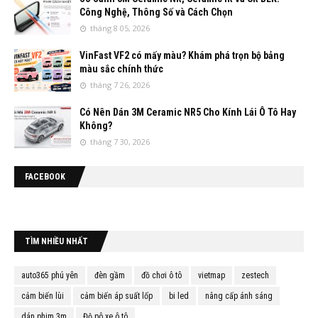
Công Nghệ, Thông Số và Cách Chọn
tháng 8 05, 2026
VinFast VF2 có mấy màu? Khám phá trọn bộ bảng
màu sắc chính thức
tháng 7 26, 2026
Có Nên Dán 3M Ceramic NR5 Cho Kính Lái Ô Tô Hay
Không?
tháng 7 30, 2026
FACEBOOK
TÌM NHIỀU NHẤT
auto365 phú yên
đèn gầm
đồ chơi ô tô
vietmap
zestech
cảm biến lùi
cảm biến áp suất lốp
bi led
nâng cấp ánh sáng
dán phim 3m
Độ pô xe ô tô