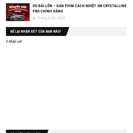
ƯU ĐÃI LỚN – DÁN PHIM CÁCH NHIỆT 3M CRYSTALLINE
PRO CHÍNH HÃNG
Tháng 9 30, 2025
ĐỂ LẠI NHẬN XÉT CỦA BẠN NÀO!
0 Nhận xét