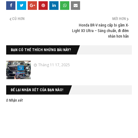
CŨ HƠN
MỚI HƠN
Honda BR-V nâng cấp bi gầm X-
Light X3 Ultra – Sáng chuẩn, đi đêm
nhàn hơn hẳn
BẠN CÓ THỂ THÍCH NHỮNG BÀI NÀY?
Tháng 11 17, 2025
ĐỂ LẠI NHẬN XÉT CỦA BẠN NÀO!
0 Nhận xét