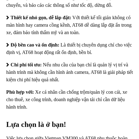
chuyển, và báo cáo các thông số như tốc độ, dừng đỗ.
Thiết kế nhỏ gọn, dễ lắp đặt:
Với thiết kế tối giản không có
màn hình hay camera cồng kềnh, AT68 dễ dàng lắp đặt ẩn trong
xe, đảm bảo tính thẩm mỹ và an toàn.
Độ bền cao và ổn định:
Là thiết bị chuyên dụng chỉ cho việc
định vị, AT68 hoạt động rất ổn định, bền bỉ.
Chi phí tối ưu:
Nếu nhu cầu của bạn chỉ là quản lý vị trí và
hành trình mà không cần hình ảnh camera, AT68 là giải pháp tiết
kiệm chi phí hiệu quả nhất.
Phù hợp với:
Xe cá nhân cần chống trộm/quản lý con cái, xe
cho thuê, xe công trình, doanh nghiệp vận tải chỉ cần dữ liệu
hành trình.
Lựa chọn là ở bạn!
Việc lựa chọn giữa Vietmap VM300 và AT68 phụ thuộc hoàn