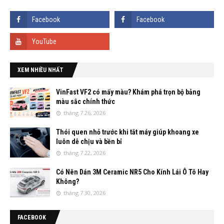
XEM NHIỀU NHẤT
VinFast VF2 có mấy màu? Khám phá trọn bộ bảng
màu sắc chính thức
tháng 7 26, 2026
Thói quen nhỏ trước khi tắt máy giúp khoang xe
luôn dễ chịu và bền bỉ
tháng 7 22, 2026
Có Nên Dán 3M Ceramic NR5 Cho Kính Lái Ô Tô Hay
Không?
tháng 7 30, 2026
FACEBOOK