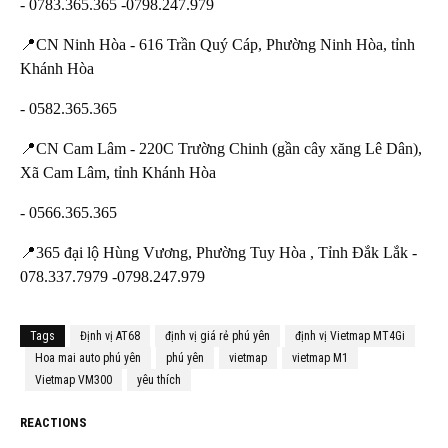
- 0783.365.365 -0798.247.979
📍CN Ninh Hòa - 616 Trần Quý Cáp, Phường Ninh Hòa, tỉnh
Khánh Hòa
- 0582.365.365
📍CN Cam Lâm - 220C Trường Chinh (gần cây xăng Lê Dân),
Xã Cam Lâm, tỉnh Khánh Hòa
- 0566.365.365
📍365 đại lộ Hùng Vương, Phường Tuy Hòa , Tỉnh Đắk Lắk -
078.337.7979 -0798.247.979
Tags
Định vị AT68
định vị giá rẻ phú yên
định vị Vietmap MT4Gi
Hoa mai auto phú yên
phú yên
vietmap
vietmap M1
Vietmap VM300
yêu thích
REACTIONS