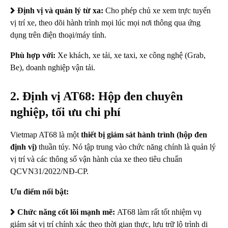
Định vị và quản lý từ xa:
Cho phép chủ xe xem trực tuyến
vị trí xe, theo dõi hành trình mọi lúc mọi nơi thông qua ứng
dụng trên điện thoại/máy tính.
Phù hợp với:
Xe khách, xe tải, xe taxi, xe công nghệ (Grab,
Be), doanh nghiệp vận tải.
2. Định vị AT68: Hộp đen chuyên
nghiệp, tối ưu chi phí
Vietmap AT68 là một
thiết bị giám sát hành trình (hộp đen
định vị)
thuần túy. Nó tập trung vào chức năng chính là quản lý
vị trí và các thông số vận hành của xe theo tiêu chuẩn
QCVN31/2022/NĐ-CP.
Ưu điểm nổi bật:
Chức năng cốt lõi mạnh mẽ:
AT68 làm rất tốt nhiệm vụ
giám sát vị trí chính xác theo thời gian thực, lưu trữ lộ trình di