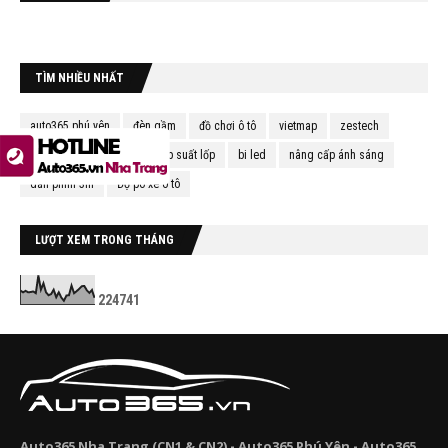
TÌM NHIỀU NHẤT
auto365 phú yên
đèn gầm
đồ chơi ô tô
vietmap
zestech
cảm biến lùi
cảm biến áp suất lốp
bi led
nâng cấp ánh sáng
dán phim 3m
Độ pô xe ô tô
LƯỢT XEM TRONG THÁNG
2
2
4
7
4
1
Auto365 Nha Trang (CN1 & CN2) - Auto365 Phú Yên - Auto365