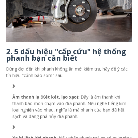
2. 5 dấu hiệu "cấp cứu" hệ thống
phanh bạn cần biết
Đừng đợi đến khi phanh không ăn mới kiểm tra, hãy để ý các
tín hiệu "cảnh báo sớm" sau:
Âm thanh lạ (Két két, lạo xạo):
Đây là âm thanh khi
thanh báo mòn chạm vào đĩa phanh. Nếu nghe tiếng kim
loại nghiến vào nhau, nghĩa là má phanh của bạn đã hết
sạch và đang phá hủy đĩa phanh.
Xe bị lệch khi phanh:
Nếu nhấn phanh mà xe có xu hướng