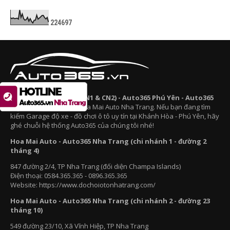
2
2
4
6
9
7
Auto365 Nha Trang (CN1 & CN2) - Auto365 Phú Yên - Auto365
Cam Ranh
trực thuộc Hoa Mai Auto Nha Trang. Nếu bạn đang tìm
kiếm Garage độ xe - đồ chơi ô tô uy tín tại Khánh Hòa - Phú Yên, hãy
ghé chuỗi hệ thống Auto365 của chúng tôi nhé!
Hoa Mai Auto - Auto365 Nha Trang (chi nhánh 1 - đường 2
tháng 4)
847 đường 2/4, TP Nha Trang (đối diện Champa Islands)
Điện thoại: 0584.365.365 - 0896.365.365
Website: https://www.dochoiotonhatrang.com/
Hoa Mai Auto - Auto365 Nha Trang (chi nhánh 2 - đường 23
tháng 10)
549 đường 23/10, Xã Vĩnh Hiệp, TP Nha Trang