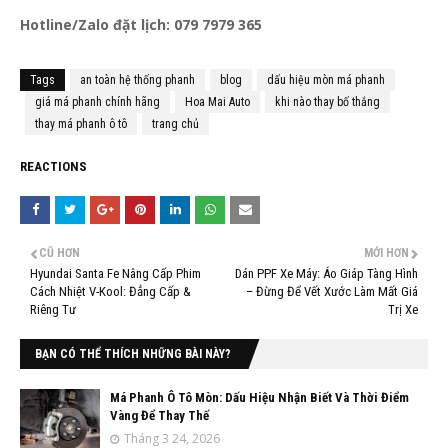
Hotline/Zalo đặt lịch:
079 7979 365
Tags
an toàn hệ thống phanh
blog
dấu hiệu mòn má phanh
giá má phanh chính hãng
Hoa Mai Auto
khi nào thay bố thắng
thay má phanh ô tô
trang chủ
REACTIONS
CŨ HƠN
MỚI HƠN
Hyundai Santa Fe Nâng Cấp Phim
Dán PPF Xe Máy: Áo Giáp Tàng Hình
Cách Nhiệt V-Kool: Đẳng Cấp &
– Đừng Để Vết Xước Làm Mất Giá
Riêng Tư
Trị Xe
BẠN CÓ THỂ THÍCH NHỮNG BÀI NÀY?
Má Phanh Ô Tô Mòn: Dấu Hiệu Nhận Biết Và Thời Điểm
Vàng Để Thay Thế
Tháng 3 24, 2026