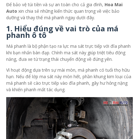
Để bảo vệ túi tiền và sự an toàn cho cả gia đình,
Hoa Mai
Auto
xin chia sẻ những kiến thức quan trọng về việc bảo
dưỡng và thay thế má phanh ngay dưới đây.
1. Hiểu đúng về vai trò của má
phanh ô tô
Má phanh là bộ phận tạo ra lực ma sát trực tiếp với đĩa phanh
khi bạn nhấn bàn đạp. Chính ma sát này giúp triệt tiêu động
năng, đưa xe từ trạng thái chuyển động về đứng yên.
Vì hoạt động dựa trên sự mài mòn, má phanh có tuổi thọ hữu
hạn. Nếu để lớp ma sát này mòn hết, phần khung kim loại của
má phanh sẽ cào trực tiếp vào đĩa phanh, gây hư hỏng nặng
và khiến phanh mất tác dụng.