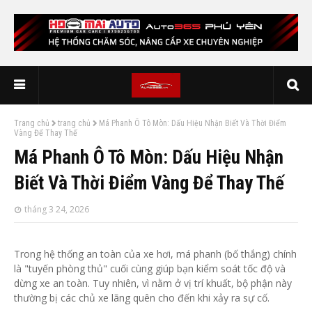
Trang chủ
trang chủ
Má Phanh Ô Tô Mòn: Dấu Hiệu Nhận Biết Và Thời Điểm
Vàng Để Thay Thế
Má Phanh Ô Tô Mòn: Dấu Hiệu Nhận
Biết Và Thời Điểm Vàng Để Thay Thế
tháng 3 24, 2026
Trong hệ thống an toàn của xe hơi, má phanh (bố thắng) chính
là "tuyến phòng thủ" cuối cùng giúp bạn kiểm soát tốc độ và
dừng xe an toàn. Tuy nhiên, vì nằm ở vị trí khuất, bộ phận này
thường bị các chủ xe lãng quên cho đến khi xảy ra sự cố.