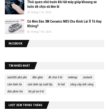
Thói quen nhỏ trước khi tắt máy giúp khoang xe
luôn dễ chịu và bền bỉ
tháng 7 22, 2026
Có Nên Dán 3M Ceramic NR5 Cho Kính Lái Ô Tô Hay
Không?
tháng 7 30, 2026
FACEBOOK
TÌM NHIỀU NHẤT
auto365 phú yên
đèn gầm
đồ chơi ô tô
vietmap
zestech
cảm biến lùi
cảm biến áp suất lốp
bi led
nâng cấp ánh sáng
dán phim 3m
Độ pô xe ô tô
LƯỢT XEM TRONG THÁNG