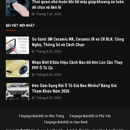
Thói quen nhỏ trước khi tắt máy giúp khoang xe luôn
dễ chịu và bền bỉ
Tháng 7 22, 2026
BÀI VIẾT MỚI NHẤT
So Sánh 3M Ceramic NR, Ceramic IR và CR BLK: Công
Nghệ, Thông Số và Cách Chọn
Tháng 8 05, 2026
Nhận Biết 8 Dấu Hiệu Cảnh Báo Đã Đến Lúc Cần Thay
PPF Ô Tô Cũ
Tháng 8 04, 2026
Đèn Gầm Dạng Rời Ô Tô Giá Bao Nhiêu? Bảng Giá
Tham Khảo Năm 2026
Tháng 8 03, 2026
Fanpage Auto365.vn Nha Trang
Fanpage Auto365.vn Phú Yên
Fanpage Auto365.vn Cam Ranh