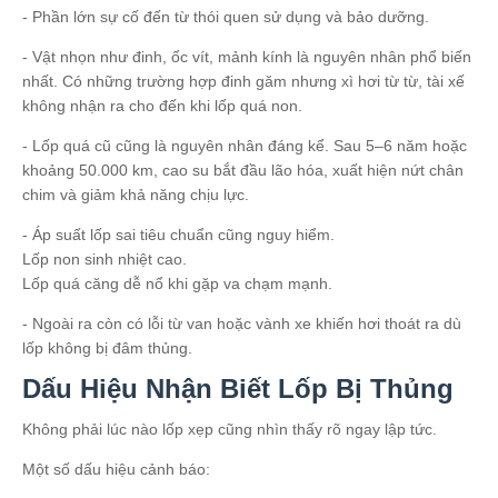
- Phần lớn sự cố đến từ thói quen sử dụng và bảo dưỡng.
- Vật nhọn như đinh, ốc vít, mảnh kính là nguyên nhân phổ biến
nhất. Có những trường hợp đinh găm nhưng xì hơi từ từ, tài xế
không nhận ra cho đến khi lốp quá non.
- Lốp quá cũ cũng là nguyên nhân đáng kể. Sau 5–6 năm hoặc
khoảng 50.000 km, cao su bắt đầu lão hóa, xuất hiện nứt chân
chim và giảm khả năng chịu lực.
- Áp suất lốp sai tiêu chuẩn cũng nguy hiểm.
Lốp non sinh nhiệt cao.
Lốp quá căng dễ nổ khi gặp va chạm mạnh.
- Ngoài ra còn có lỗi từ van hoặc vành xe khiến hơi thoát ra dù
lốp không bị đâm thủng.
Dấu Hiệu Nhận Biết Lốp Bị Thủng
Không phải lúc nào lốp xẹp cũng nhìn thấy rõ ngay lập tức.
Một số dấu hiệu cảnh báo: