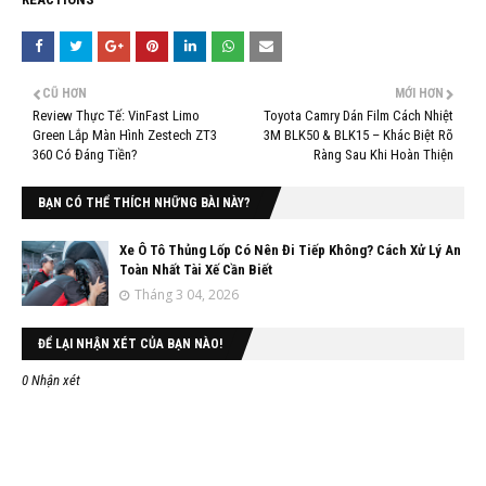
CŨ HƠN
MỚI HƠN
Review Thực Tế: VinFast Limo
Toyota Camry Dán Film Cách Nhiệt
Green Lắp Màn Hình Zestech ZT3
3M BLK50 & BLK15 – Khác Biệt Rõ
360 Có Đáng Tiền?
Ràng Sau Khi Hoàn Thiện
BẠN CÓ THỂ THÍCH NHỮNG BÀI NÀY?
Xe Ô Tô Thủng Lốp Có Nên Đi Tiếp Không? Cách Xử Lý An
Toàn Nhất Tài Xế Cần Biết
Tháng 3 04, 2026
ĐỂ LẠI NHẬN XÉT CỦA BẠN NÀO!
0 Nhận xét