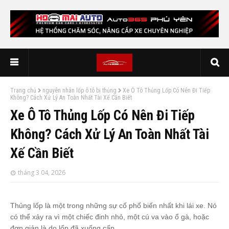
Trang chủ
nguyên nhân lốp ô tô bị thủng
Xe Ô Tô Thủng Lốp Có Nên Đi Tiếp
Không? Cách Xử Lý An Toàn Nhất Tài Xế Cần Biết
Xe Ô Tô Thủng Lốp Có Nên Đi Tiếp
Không? Cách Xử Lý An Toàn Nhất Tài
Xế Cần Biết
tháng 3 04, 2026
Thủng lốp là một trong những sự cố phổ biến nhất khi lái xe. Nó
có thể xảy ra vì một chiếc đinh nhỏ, một cú va vào ổ gà, hoặc
đơn giản là do lốp đã xuống cấp.