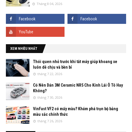
Tháng 8 04, 2026
XEM NHIỀU NHẤT
Thói quen nhỏ trước khi tắt máy giúp khoang xe
luôn dễ chịu và bền bỉ
tháng 7 22, 2026
Có Nên Dán 3M Ceramic NR5 Cho Kính Lái Ô Tô Hay
Không?
tháng 7 30, 2026
VinFast VF2 có mấy màu? Khám phá trọn bộ bảng
màu sắc chính thức
tháng 7 26, 2026