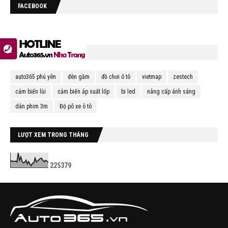
FACEBOOK
TÌM NHIỀU NHẤT
auto365 phú yên
đèn gầm
đồ chơi ô tô
vietmap
zestech
cảm biến lùi
cảm biến áp suất lốp
bi led
nâng cấp ánh sáng
dán phim 3m
Độ pô xe ô tô
LƯỢT XEM TRONG THÁNG
2
2
5
3
7
9