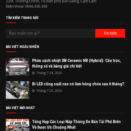
220C Trường Chinh, Tổ dân phố Bãi Giếng, Cam Lâm
Điện thoại: 0566.365.365
TÌM KIẾM TRANG NÀY
BÀI VIẾT NGẪU NHIÊN
Phim cách nhiệt 3M Ceramic NR (Hybrid): Cấu trúc,
thông số và bảng giá chi tiết
Tháng 7 24, 2026
Bi LED công suất cao có làm hỏng chóa sau 6 tháng?
Tháng 7 23, 2026
BÀI VIẾT MỚI NHẤT
Tổng Hợp Các Loại Nắp Thùng Xe Bán Tải Phổ Biến
Và Được Ưa Chuộng Nhất