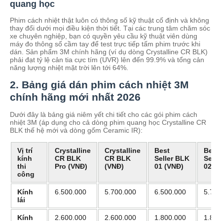
quang học
Phim cách nhiệt thật luôn có thông số kỹ thuật cố định và không
thay đổi dưới mọi điều kiện thời tiết. Tại các trung tâm chăm sóc
xe chuyên nghiệp, bạn có quyền yêu cầu kỹ thuật viên dùng
máy đo thông số cầm tay để test trực tiếp tấm phim trước khi
dán. Sản phẩm 3M chính hãng (ví dụ dòng Crystalline CR BLK)
phải đạt tỷ lệ cản tia cực tím (UVR) lên đến 99.9% và tổng cản
năng lượng nhiệt mặt trời lên tới 64%.
2. Bảng giá dán phim cách nhiệt 3M
chính hãng mới nhất 2026
Dưới đây là bảng giá niêm yết chi tiết cho các gói phim cách
nhiệt 3M (áp dụng cho cả dòng phim quang học Crystalline CR
BLK thế hệ mới và dòng gốm Ceramic IR):
Vị trí
Crystalline
Crystalline
Best
Best
kính
CR BLK
CR BLK
Seller BLK
Sell
thi
Pro (VNĐ)
(VNĐ)
01 (VNĐ)
02 (
công
Kính
6.500.000
5.700.000
6.500.000
5.70
lái
Kính
2.600.000
2.600.000
1.800.000
1.80