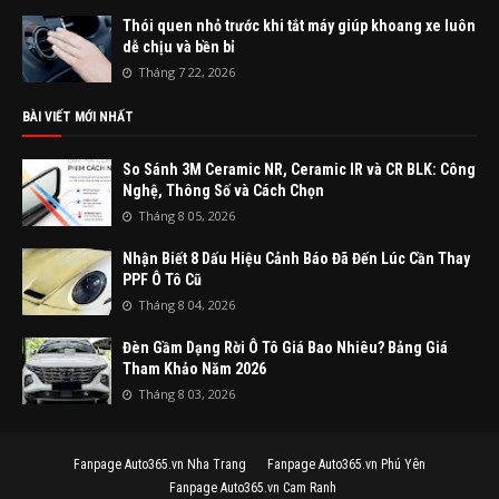
Thói quen nhỏ trước khi tắt máy giúp khoang xe luôn
dễ chịu và bền bỉ
Tháng 7 22, 2026
BÀI VIẾT MỚI NHẤT
So Sánh 3M Ceramic NR, Ceramic IR và CR BLK: Công
Nghệ, Thông Số và Cách Chọn
Tháng 8 05, 2026
Nhận Biết 8 Dấu Hiệu Cảnh Báo Đã Đến Lúc Cần Thay
PPF Ô Tô Cũ
Tháng 8 04, 2026
Đèn Gầm Dạng Rời Ô Tô Giá Bao Nhiêu? Bảng Giá
Tham Khảo Năm 2026
Tháng 8 03, 2026
Fanpage Auto365.vn Nha Trang
Fanpage Auto365.vn Phú Yên
Fanpage Auto365.vn Cam Ranh