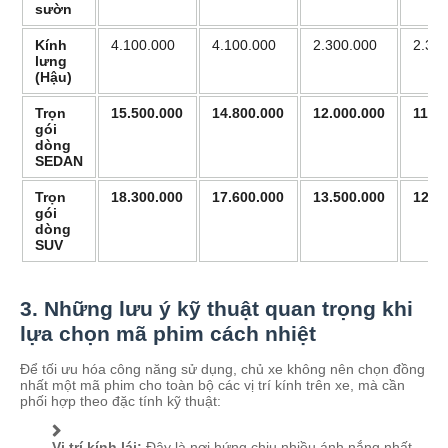
sườn
Kính
4.100.000
4.100.000
2.300.000
2.30
lưng
(Hậu)
Trọn
15.500.000
14.800.000
12.000.000
11.2
gói
dòng
SEDAN
Trọn
18.300.000
17.600.000
13.500.000
12.7
gói
dòng
SUV
3. Những lưu ý kỹ thuật quan trọng khi
lựa chọn mã phim cách nhiệt
Để tối ưu hóa công năng sử dụng, chủ xe không nên chọn đồng
nhất một mã phim cho toàn bộ các vị trí kính trên xe, mà cần
phối hợp theo đặc tính kỹ thuật:
Vị trí kính lái:
Đây là nơi hứng chịu nhiều ánh nắng nhất