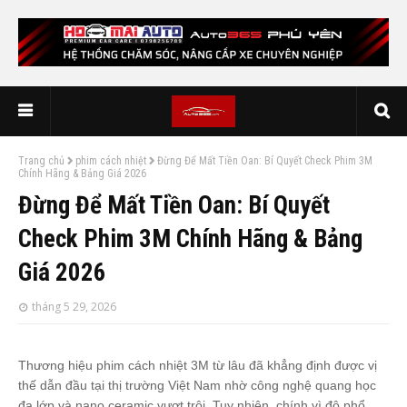
Trang chủ
phim cách nhiệt
Đừng Để Mất Tiền Oan: Bí Quyết Check Phim 3M
Chính Hãng & Bảng Giá 2026
Đừng Để Mất Tiền Oan: Bí Quyết
Check Phim 3M Chính Hãng & Bảng
Giá 2026
tháng 5 29, 2026
Thương hiệu phim cách nhiệt 3M từ lâu đã khẳng định được vị
thế dẫn đầu tại thị trường Việt Nam nhờ công nghệ quang học
đa lớp và nano ceramic vượt trội. Tuy nhiên, chính vì độ phổ