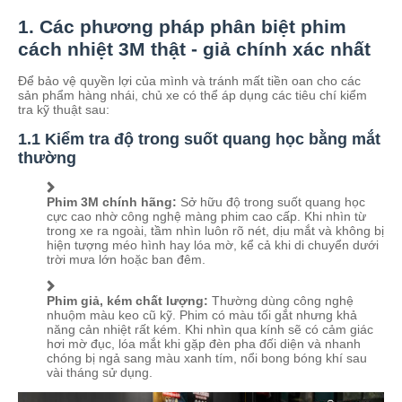
1. Các phương pháp phân biệt phim
cách nhiệt 3M thật - giả chính xác nhất
Để bảo vệ quyền lợi của mình và tránh mất tiền oan cho các
sản phẩm hàng nhái, chủ xe có thể áp dụng các tiêu chí kiểm
tra kỹ thuật sau:
1.1 Kiểm tra độ trong suốt quang học bằng mắt
thường
Phim 3M chính hãng:
Sở hữu độ trong suốt quang học
cực cao nhờ công nghệ màng phim cao cấp. Khi nhìn từ
trong xe ra ngoài, tầm nhìn luôn rõ nét, dịu mắt và không bị
hiện tượng méo hình hay lóa mờ, kể cả khi di chuyển dưới
trời mưa lớn hoặc ban đêm.
Phim giả, kém chất lượng:
Thường dùng công nghệ
nhuộm màu keo cũ kỹ. Phim có màu tối gắt nhưng khả
năng cản nhiệt rất kém. Khi nhìn qua kính sẽ có cảm giác
hơi mờ đục, lóa mắt khi gặp đèn pha đối diện và nhanh
chóng bị ngả sang màu xanh tím, nổi bong bóng khí sau
vài tháng sử dụng.