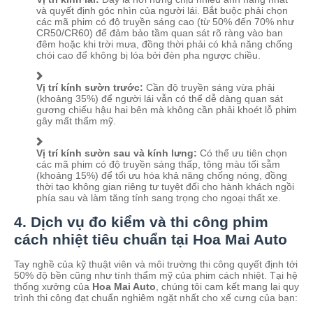
và quyết định góc nhìn của người lái. Bắt buộc phải chọn
các mã phim có độ truyền sáng cao (từ 50% đến 70% như
CR50/CR60) để đảm bảo tầm quan sát rõ ràng vào ban
đêm hoặc khi trời mưa, đồng thời phải có khả năng chống
chói cao để không bị lóa bởi đèn pha ngược chiều.
Vị trí kính sườn trước:
Cần độ truyền sáng vừa phải
(khoảng 35%) để người lái vẫn có thể dễ dàng quan sát
gương chiếu hậu hai bên mà không cần phải khoét lỗ phim
gây mất thẩm mỹ.
Vị trí kính sườn sau và kính lưng:
Có thể ưu tiên chọn
các mã phim có độ truyền sáng thấp, tông màu tối sẫm
(khoảng 15%) để tối ưu hóa khả năng chống nóng, đồng
thời tạo không gian riêng tư tuyệt đối cho hành khách ngồi
phía sau và làm tăng tính sang trọng cho ngoại thất xe.
4. Dịch vụ đo kiểm và thi công phim
cách nhiệt tiêu chuẩn tại Hoa Mai Auto
Tay nghề của kỹ thuật viên và môi trường thi công quyết định tới
50% độ bền cũng như tính thẩm mỹ của phim cách nhiệt. Tại hệ
thống xưởng của
Hoa Mai Auto
, chúng tôi cam kết mang lại quy
trình thi công đạt chuẩn nghiêm ngặt nhất cho xế cưng của bạn: