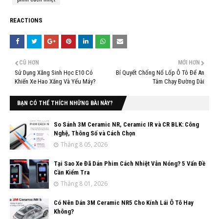
REACTIONS
CŨ HƠN
MỚI HƠN
Sử Dụng Xăng Sinh Học E10 Có
Bí Quyết Chống Nổ Lốp Ô Tô Để An
Khiến Xe Hao Xăng Và Yếu Máy?
Tâm Chạy Đường Dài
BẠN CÓ THỂ THÍCH NHỮNG BÀI NÀY?
So Sánh 3M Ceramic NR, Ceramic IR và CR BLK: Công
Nghệ, Thông Số và Cách Chọn
Tháng 8 05, 2026
Tại Sao Xe Đã Dán Phim Cách Nhiệt Vẫn Nóng? 5 Vấn Đề
Cần Kiểm Tra
Tháng 8 01, 2026
Có Nên Dán 3M Ceramic NR5 Cho Kính Lái Ô Tô Hay
Không?