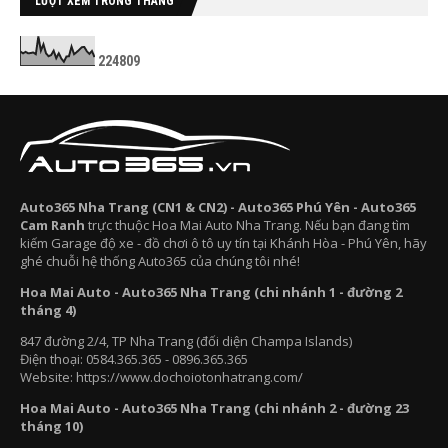
LƯỢT XEM TRONG THÁNG
2
2
4
8
0
9
Auto365 Nha Trang (CN1 & CN2) - Auto365 Phú Yên - Auto365
Cam Ranh
trực thuộc Hoa Mai Auto Nha Trang. Nếu bạn đang tìm
kiếm Garage độ xe - đồ chơi ô tô uy tín tại Khánh Hòa - Phú Yên, hãy
ghé chuỗi hệ thống Auto365 của chúng tôi nhé!
Hoa Mai Auto - Auto365 Nha Trang (chi nhánh 1 - đường 2
tháng 4)
847 đường 2/4, TP Nha Trang (đối diện Champa Islands)
Điện thoại: 0584.365.365 - 0896.365.365
Website: https://www.dochoiotonhatrang.com/
Hoa Mai Auto - Auto365 Nha Trang (chi nhánh 2 - đường 23
tháng 10)