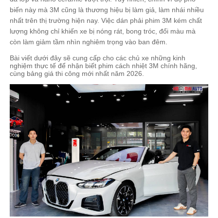
biến này mà 3M cũng là thương hiệu bị làm giả, làm nhái nhiều
nhất trên thị trường hiện nay. Việc dán phải phim 3M kém chất
lượng không chỉ khiến xe bị nóng rát, bong tróc, đổi màu mà
còn làm giảm tầm nhìn nghiêm trọng vào ban đêm.
Bài viết dưới đây sẽ cung cấp cho các chủ xe những kinh
nghiệm thực tế để nhận biết phim cách nhiệt 3M chính hãng,
cùng bảng giá thi công mới nhất năm 2026.