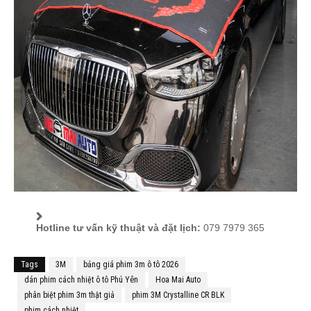
Hotline tư vấn kỹ thuật và đặt lịch:
079 7979 365
Tags
3M
bảng giá phim 3m ô tô 2026
dán phim cách nhiệt ô tô Phú Yên
Hoa Mai Auto
phân biệt phim 3m thật giả
phim 3M Crystalline CR BLK
phim cách nhiệt