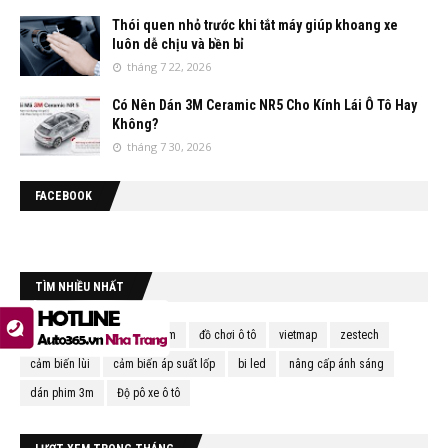
Thói quen nhỏ trước khi tắt máy giúp khoang xe
luôn dễ chịu và bền bỉ
tháng 7 22, 2026
Có Nên Dán 3M Ceramic NR5 Cho Kính Lái Ô Tô Hay
Không?
tháng 7 30, 2026
FACEBOOK
TÌM NHIỀU NHẤT
auto365 phú yên
đèn gầm
đồ chơi ô tô
vietmap
zestech
cảm biến lùi
cảm biến áp suất lốp
bi led
nâng cấp ánh sáng
dán phim 3m
Độ pô xe ô tô