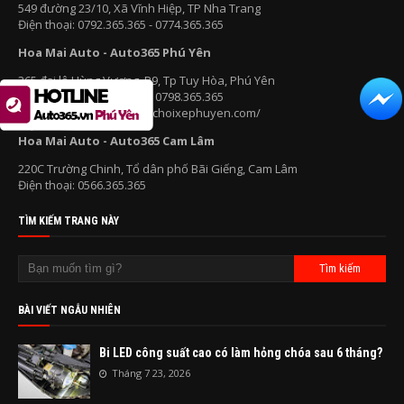
549 đường 23/10, Xã Vĩnh Hiệp, TP Nha Trang
Điện thoại: 0792.365.365 - 0774.365.365
Hoa Mai Auto - Auto365 Phú Yên
365 đại lộ Hùng Vương, P9, Tp Tuy Hòa, Phú Yên
Điện thoại: 0783.365.365 - 0798.365.365
Website: https://www.dochoixephuyen.com/
Hoa Mai Auto - Auto365 Cam Lâm
220C Trường Chinh, Tổ dân phố Bãi Giếng, Cam Lâm
Điện thoại: 0566.365.365
TÌM KIẾM TRANG NÀY
BÀI VIẾT NGẪU NHIÊN
Bi LED công suất cao có làm hỏng chóa sau 6 tháng?
Tháng 7 23, 2026