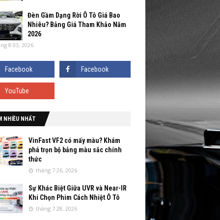
Đèn Gầm Dạng Rời Ô Tô Giá Bao
Nhiêu? Bảng Giá Tham Khảo Năm
2026
ng 8 03, 2026
M NHIỀU NHẤT
VinFast VF2 có mấy màu? Khám
phá trọn bộ bảng màu sắc chính
thức
tháng 7 26, 2026
Sự Khác Biệt Giữa UVR và Near-IR
Khi Chọn Phim Cách Nhiệt Ô Tô
tháng 7 28, 2026