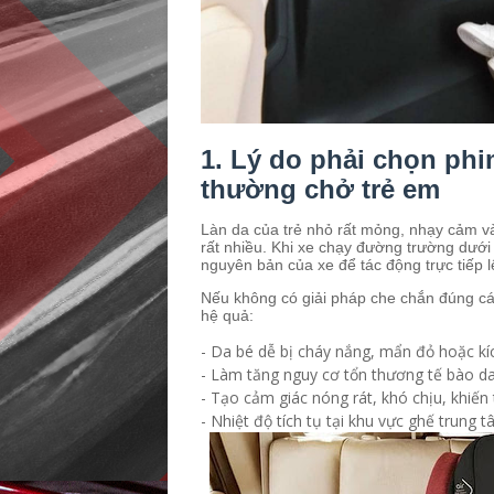
1. Lý do phải chọn phi
thường chở trẻ em
Làn da của trẻ nhỏ rất mỏng, nhạy cảm và
rất nhiều. Khi xe chạy đường trường dưới
nguyên bản của xe để tác động trực tiếp l
Nếu không có giải pháp che chắn đúng cách
hệ quả:
- Da bé dễ bị cháy nắng, mẩn đỏ hoặc kí
- Làm tăng nguy cơ tổn thương tế bào da 
- Tạo cảm giác nóng rát, khó chịu, khiến
- Nhiệt độ tích tụ tại khu vực ghế trung t