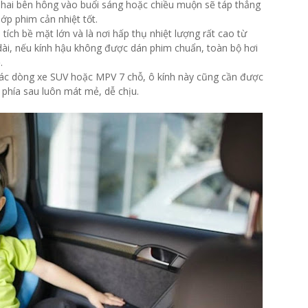
ừ hai bên hông vào buổi sáng hoặc chiều muộn sẽ táp thẳng
ớp phim cản nhiệt tốt.
n tích bề mặt lớn và là nơi hấp thụ nhiệt lượng rất cao từ
dài, nếu kính hậu không được dán phim chuẩn, toàn bộ hơi
.
các dòng xe SUV hoặc MPV 7 chỗ, ô kính này cũng cần được
phía sau luôn mát mẻ, dễ chịu.