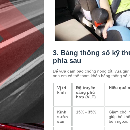
3. Bảng thông số kỹ t
phía sau
Để vừa đảm bảo chống nóng tốt, vừa giữ 
anh em có thể tham khảo bảng thông số đ
Vị trí
Độ truyền
Hiệu quả m
kính
sáng phù
hợp (VLT)
Kính
15% - 35%
Giảm chói m
sườn
giúp bé khô
sau
bên ngoài.