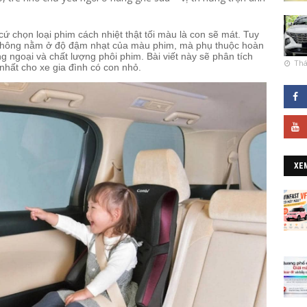
ứ chọn loại phim cách nhiệt thật tối màu là con sẽ mát. Tuy
 không nằm ở độ đậm nhạt của màu phim, mà phụ thuộc hoàn
ng ngoại và chất lượng phôi phim. Bài viết này sẽ phân tích
Thá
nhất cho xe gia đình có con nhỏ.
XE