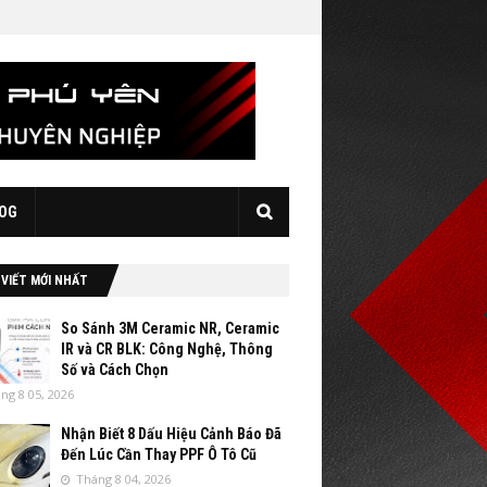
OG
 VIẾT MỚI NHẤT
So Sánh 3M Ceramic NR, Ceramic
IR và CR BLK: Công Nghệ, Thông
Số và Cách Chọn
ng 8 05, 2026
Nhận Biết 8 Dấu Hiệu Cảnh Báo Đã
Đến Lúc Cần Thay PPF Ô Tô Cũ
Tháng 8 04, 2026