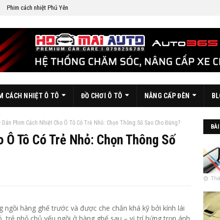
Phim cách nhiệt Phú Yên
M CÁCH NHIỆT Ô TÔ
ĐỒ CHƠI Ô TÔ
NÂNG CẤP ĐÈN
BL
Dán Phim Cách Nhiệt Cho Ô Tô Có Trẻ Nhỏ: Chọn Thông Số Sao Cho Đúng?
BÀI
 Ô Tô Có Trẻ Nhỏ: Chọn Thông Số
Thá
g ngồi hàng ghế trước và được che chắn khá kỹ bởi kính lái
, trẻ nhỏ chủ yếu ngồi ở hàng ghế sau – vị trí hứng trọn ánh