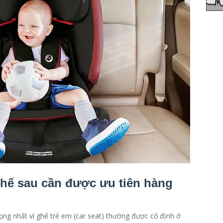
g ghế sau cần được ưu tiên hàng
ọng nhất vì ghế trẻ em (car seat) thường được cố định ở