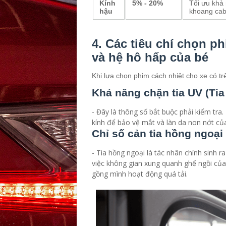
Kính
5% - 20%
Tối ưu khả
hậu
khoang cab
4. Các tiêu chí chọn p
và hệ hô hấp của bé
Khi lựa chọn phim cách nhiệt cho xe có trẻ
Khả năng chặn tia UV (Tia 
- Đây là thông số bắt buộc phải kiểm tra
kính để bảo vệ mắt và làn da non nớt của
Chỉ số cản tia hồng ngoại
- Tia hồng ngoại là tác nhân chính sinh r
việc không gian xung quanh ghế ngồi của
gồng mình hoạt động quá tải.