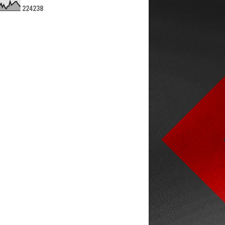
2
2
4
2
3
8