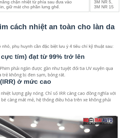
 năng chặn nhiệt từ phía sau đưa vào
3M NR 5,
in, giữ mát cho phần lưng ghế.
3M NR 15
him cách nhiệt an toàn cho làn da
 nhỏ, phụ huynh cần đặc biệt lưu ý 4 tiêu chí kỹ thuật sau:
cực tím) đạt từ 99% trở lên
. Phim phải ngăn được gần như tuyệt đối tia UV xuyên qua
 trẻ không bị đen sạm, bỏng rát.
 (IRR) ở mức cao
a nhiệt lượng gây nóng. Chỉ số IRR càng cao đồng nghĩa với
 bé càng mát mẻ, hệ thống điều hòa trên xe không phải