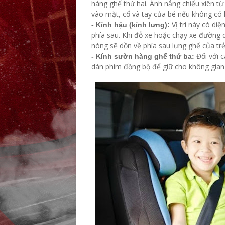
hàng ghế thứ hai. Ánh nắng chiếu xiên t
vào mặt, cổ và tay của bé nếu không có l
Vị trí này có diệ
- Kính hậu (kính lưng):
phía sau. Khi đỗ xe hoặc chạy xe đường 
nóng sẽ dồn về phía sau lưng ghế của trẻ
Đối với 
- Kính sườn hàng ghế thứ ba:
dán phim đồng bộ để giữ cho không gian 