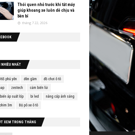
Thói quen nhỏ trước khi tắt máy
giúp khoang xe luôn dễ chịu và
bền bỉ
tháng 7 22, 2026
CEBOOK
M NHIỀU NHẤT
365 phú yên
đèn gầm
đồ chơi ô tô
map
zestech
cảm biến lùi
biến áp suất lốp
bi led
nâng cấp ánh sáng
phim 3m
Độ pô xe ô tô
ỢT XEM TRONG THÁNG