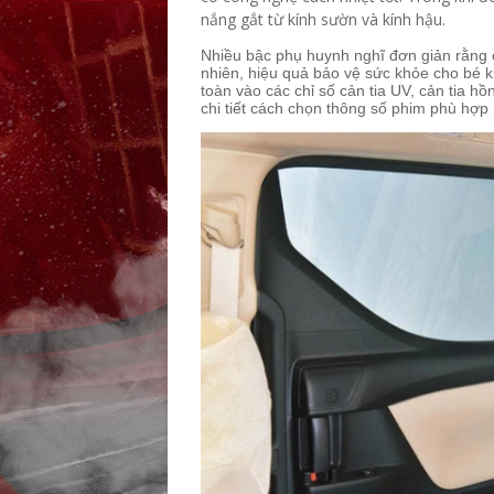
nắng gắt từ kính sườn và kính hậu.
Nhiều bậc phụ huynh nghĩ đơn giản rằng c
nhiên, hiệu quả bảo vệ sức khỏe cho bé
toàn vào các chỉ số cản tia UV, cản tia hồ
chi tiết cách chọn thông số phim phù hợp 