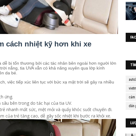
FA
m cách nhiệt kỹ hơn khi xe
 dễ bị tổn thương bởi các tác nhân bên ngoài hơn người lớn
TÌ
 trời nắng, tia UVA vẫn có khả năng xuyên qua lớp kính
ên da bé.
auto
, việc tiếp xúc liên tục với bức xạ mặt trời sẽ gây ra nhiều
viet
ch ứng.
cảm 
sâu bên trong do tác hại của tia UV.
dán 
 trẻ nhanh mất sức, mệt mỏi và quấy khóc suốt chuyến đi.
âm của trẻ tăng cao, dễ gây sốc nhiệt khi bước ra khỏi xe.
LƯ