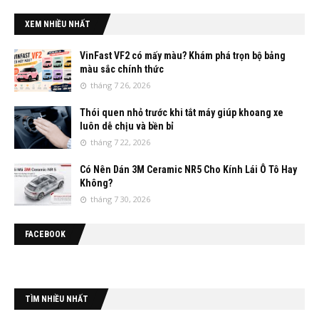
XEM NHIỀU NHẤT
VinFast VF2 có mấy màu? Khám phá trọn bộ bảng
màu sắc chính thức
tháng 7 26, 2026
Thói quen nhỏ trước khi tắt máy giúp khoang xe
luôn dễ chịu và bền bỉ
tháng 7 22, 2026
Có Nên Dán 3M Ceramic NR5 Cho Kính Lái Ô Tô Hay
Không?
tháng 7 30, 2026
FACEBOOK
TÌM NHIỀU NHẤT