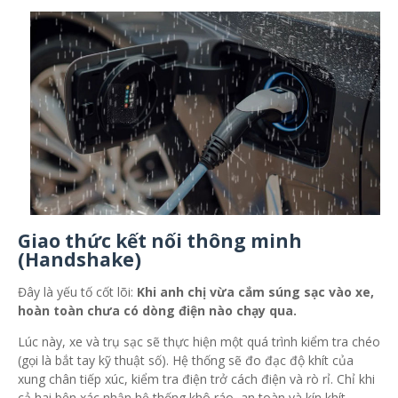
Giao thức kết nối thông minh
(Handshake)
Đây là yếu tố cốt lõi:
Khi anh chị vừa cắm súng sạc vào xe,
hoàn toàn chưa có dòng điện nào chạy qua.
Lúc này, xe và trụ sạc sẽ thực hiện một quá trình kiểm tra chéo
(gọi là bắt tay kỹ thuật số). Hệ thống sẽ đo đạc độ khít của
xung chân tiếp xúc, kiểm tra điện trở cách điện và rò rỉ. Chỉ khi
cả hai bên xác nhận hệ thống khô ráo, an toàn và kín khít