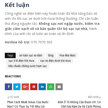
Kết luận
Công nghệ xe điện hiện nay hoàn toàn đủ khả năng bảo vệ
anh chị khi sạc xe dưới trời mưa thông thường. Chỉ cần tuân
thủ đúng nguyên tắc:
Không sạc nơi ngập nước, kiểm tra
giắc cắm sạch sẽ và bảo quản tốt bộ sạc tại nhà
, hành
trình của anh chị sẽ luôn an toàn và ổn định.
Hotline hỗ trợ:
079 7979 365
Tags
an toàn sạc xe điện
blog
Hoa Mai Auto
sạc ô tô điện trời mưa
sạc xe điện dưới trời mưa
tiêu chuẩn chống nước trạm sạc
REACTIONS
CŨ HƠN
MỚI HƠN
Phim Cách Nhiệt Inmax Của Nước
Kính Ô Tô Không Cản Được UV: Cơ
Nào? Có Thực Sự Tốt Như Lời
Chế Gây Nám Da Và Cách Phòng