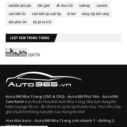
auto365 phú yên
đèn gầm
đồ chơi ô tô
vietmap
zestech
cảm biến lùi
cảm biến áp suất lốp
bi led
nâng cấp ánh sáng
dán phim 3m
Độ pô xe ô tô
LƯỢT XEM TRONG THÁNG
2
2
4
7
7
0
Auto365 Nha Trang (CN1 & CN2) - Auto365 Phú Yên - Auto365
Cam Ranh
trực thuộc Hoa Mai Auto Nha Trang. Nếu bạn đang tìm
kiếm Garage độ xe - đồ chơi ô tô uy tín tại Khánh Hòa - Phú Yên, hãy
ghé chuỗi hệ thống Auto365 của chúng tôi nhé!
Hoa Mai Auto - Auto365 Nha Trang (chi nhánh 1 - đường 2
tháng 4)