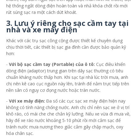
hệ thống ngắt dòng điện hoàn toàn và nhả khóa chốt rồi mới
rút súng sạc ra một cách dứt khoát.
3. Lưu ý riêng cho sạc cầm tay tại
nhà và xe máy điện
Khác với các trụ sạc công cộng được thiết kế chuyên dụng
chịu thời tiết, các thiết bị sạc gia đình cần được bảo quản kỹ
hơn:
-
Với bộ sạc cầm tay (Portable) của ô tô:
Cục điều khiển
dòng điện (adaptor) trung gian trên dây sạc thường có tiêu
chuẩn kháng nước thấp hơn. Khi sạc tại nhà lúc trời mưa, anh
chị nên kê cao cục nguồn này lên, tránh để nằm trực tiếp trên
nền sân có nguy cơ đọng nước hoặc tràn nước.
-
Với xe máy điện:
Đa số các cục sạc xe máy điện hiện nay
không có tính năng chống nước. Anh chị chỉ nên sạc xe ở vị trí
khô ráo, có mái che che chắn kỹ lưỡng. Nếu xe vừa đi mưa về,
hãy để xe ráo nước khoảng 5-10 phút rồi mới cắm sạc để
tránh nước mưa nương theo giắc cắm gây chập mạch, oxy
hóa chân sạc.