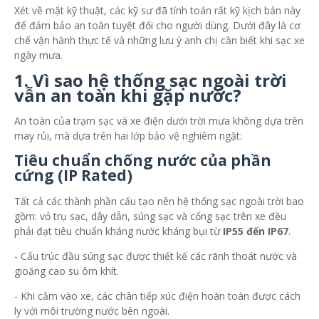
Xét về mặt kỹ thuật, các kỹ sư đã tính toán rất kỹ kịch bản này
để đảm bảo an toàn tuyệt đối cho người dùng. Dưới đây là cơ
chế vận hành thực tế và những lưu ý anh chị cần biết khi sạc xe
ngày mưa.
1. Vì sao hệ thống sạc ngoài trời
vẫn an toàn khi gặp nước?
An toàn của trạm sạc và xe điện dưới trời mưa không dựa trên
may rủi, mà dựa trên hai lớp bảo vệ nghiêm ngặt:
Tiêu chuẩn chống nước của phần
cứng (IP Rated)
Tất cả các thành phần cấu tạo nên hệ thống sạc ngoài trời bao
gồm: vỏ trụ sạc, dây dẫn, súng sạc và cổng sạc trên xe đều
phải đạt tiêu chuẩn kháng nước kháng bụi từ
IP55 đến IP67
.
- Cấu trúc đầu súng sạc được thiết kế các rãnh thoát nước và
gioăng cao su ôm khít.
- Khi cắm vào xe, các chân tiếp xúc điện hoàn toàn được cách
ly với môi trường nước bên ngoài.