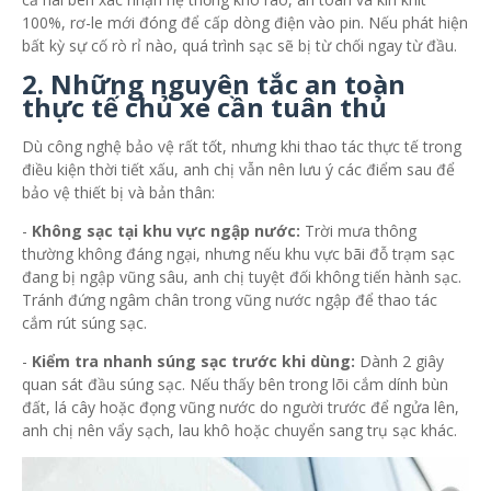
100%, rơ-le mới đóng để cấp dòng điện vào pin. Nếu phát hiện
bất kỳ sự cố rò rỉ nào, quá trình sạc sẽ bị từ chối ngay từ đầu.
2. Những nguyên tắc an toàn
thực tế chủ xe cần tuân thủ
Dù công nghệ bảo vệ rất tốt, nhưng khi thao tác thực tế trong
điều kiện thời tiết xấu, anh chị vẫn nên lưu ý các điểm sau để
bảo vệ thiết bị và bản thân:
-
Không sạc tại khu vực ngập nước:
Trời mưa thông
thường không đáng ngại, nhưng nếu khu vực bãi đỗ trạm sạc
đang bị ngập vũng sâu, anh chị tuyệt đối không tiến hành sạc.
Tránh đứng ngâm chân trong vũng nước ngập để thao tác
cắm rút súng sạc.
-
Kiểm tra nhanh súng sạc trước khi dùng:
Dành 2 giây
quan sát đầu súng sạc. Nếu thấy bên trong lõi cắm dính bùn
đất, lá cây hoặc đọng vũng nước do người trước để ngửa lên,
anh chị nên vẩy sạch, lau khô hoặc chuyển sang trụ sạc khác.