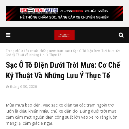
Trang chủ
tiêu chuẩn chống nước trạm sạc
Sạc Ô Tô Điện Dưới Trời Mưa: Cơ
Chế Kỹ Thuật Và Những Lưu Ý Thực Tế
Sạc Ô Tô Điện Dưới Trời Mưa: Cơ Chế
Kỹ Thuật Và Những Lưu Ý Thực Tế
tháng 6 30, 2026
Mùa mưa bão đến, việc sạc xe điện tại các trạm ngoài trời
luôn là điều khiến nhiều chủ xe đắn đo. Đứng dưới trời mưa
cầm cắm một nguồn điện công suất lớn vào xe rõ ràng luôn
mang lại cảm giác e ngại.