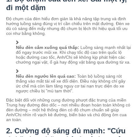
đi một dặm
Độ chụm của đèn hiểu đơn giản là khả năng tập trung và định
hướng luồng sáng đúng vị trí cần chiếu trên mặt đường. Đèn xe
dù có sáng đến mấy nhưng độ chụm bị lệch thì hiệu quả tối ưu
coi như bằng không.
Nếu đèn cắm xuống quá thấp:
Luồng sáng mạnh nhất lại
đổ ngay trước mũi xe. Khi chạy tốc độ cao trên quốc lộ
hoặc đường cao tốc, Anh/Chị sẽ không kịp phát hiện các
chướng ngại vật, ổ gà hay động vật băng qua đường từ xa.
Nếu đèn ngước lên quá cao:
Toàn bộ luồng sáng rót
thẳng vào mắt tài xế xe đối diện. Điều này không chỉ gây
ức chế mà còn làm tăng nguy cơ tai nạn trực diện do xe
ngược chiều bị "mù tạm thời".
Đặc biệt đối với những cung đường phượt đặc trưng của miền
Trung hay đường đèo dốc – nơi nhiều đoạn hoàn toàn không có
đèn đường – một hệ thống đèn có độ chụm chuẩn sẽ giúp
Anh/Chị nhìn rõ vạch kẻ đường, biển báo và chủ động ôm cua
an toàn.
2. Cường độ sáng đủ mạnh: "Cứu