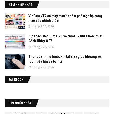
XEM NHIỀU NHẤT
VinFast VF2 có mấy màu? Khám phá trọn bộ bảng
màu sắc chính thức
tháng 7 26, 2026
Sự Khác Biệt Giữa UVR và Near-IR Khi Chọn Phim
Cách Nhiệt Ô Tô
tháng 7 28, 2026
Thói quen nhỏ trước khi tắt máy giúp khoang xe
luôn dễ chịu và bền bỉ
tháng 7 22, 2026
FACEBOOK
TÌM NHIỀU NHẤT