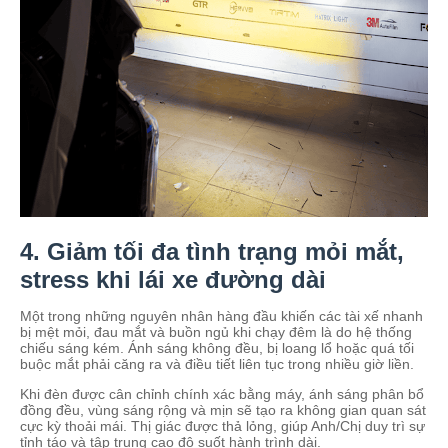
4. Giảm tối đa tình trạng mỏi mắt,
stress khi lái xe đường dài
Một trong những nguyên nhân hàng đầu khiến các tài xế nhanh
bị mệt mỏi, đau mắt và buồn ngủ khi chạy đêm là do hệ thống
chiếu sáng kém. Ánh sáng không đều, bị loang lổ hoặc quá tối
buộc mắt phải căng ra và điều tiết liên tục trong nhiều giờ liền.
Khi đèn được cân chỉnh chính xác bằng máy, ánh sáng phân bổ
đồng đều, vùng sáng rộng và mịn sẽ tạo ra không gian quan sát
cực kỳ thoải mái. Thị giác được thả lỏng, giúp Anh/Chị duy trì sự
tỉnh táo và tập trung cao độ suốt hành trình dài.