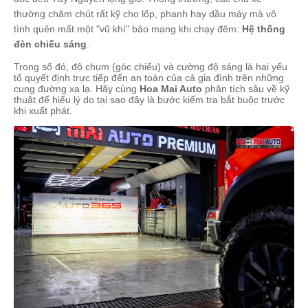
thường chăm chút rất kỹ cho lốp, phanh hay dầu máy mà vô
tình quên mất một "vũ khí" bảo mạng khi chạy đêm:
Hệ thống
đèn chiếu sáng
.
Trong số đó, độ chụm (góc chiếu) và cường độ sáng là hai yếu
tố quyết định trực tiếp đến an toàn của cả gia đình trên những
cung đường xa lạ. Hãy cùng
Hoa Mai Auto
phân tích sâu về kỹ
thuật để hiểu lý do tại sao đây là bước kiểm tra bắt buộc trước
khi xuất phát.