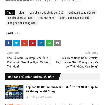
Hotline đặt lịch & tư vấn kỹ thuật:
079 7979 365
Tags
blog
cân chỉnh góc chiếu đèn ô tô
cường độ sáng đèn xe
độ đèn bi led bi laser
Hoa Mai Auto
kiểm tra độ chụm đèn ô tô
nâng cấp ánh sáng ô tô
REACTIONS
CŨ HƠN
MỚI HƠN
Sơn Đổi Màu Hay Wrap Decal Ô Tô:
Phim Cách Nhiệt Gốm Ceramic:
Phương Án Nào Thực Dụng Và Đáng
Thực Hư Khả Năng Chống Nóng Và
Tiền Hơn?
Lợi Thế "Không Cản Sóng"
BẠN CÓ THỂ THÍCH NHỮNG BÀI NÀY?
Top Bản Đồ Offline Cho Màn Hình Ô Tô Tốt Nhất Giúp Tài
Xế Không Lo Mất Sóng
Tháng 7 29, 2026