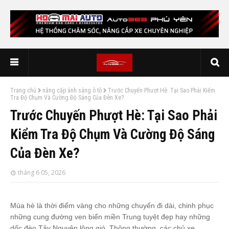
Trang chủ
nâng cấp ánh sáng ô tô
Trước Chuyến Phượt Hè: Tại Sao Phải Kiểm
Tra Độ Chụm Và Cường Độ Sáng Của Đèn Xe?
Trước Chuyến Phượt Hè: Tại Sao Phải
Kiểm Tra Độ Chụm Và Cường Độ Sáng
Của Đèn Xe?
tháng 6 05, 2026
Mùa hè là thời điểm vàng cho những chuyến đi dài, chinh phục
những cung đường ven biển miền Trung tuyệt đẹp hay những
dốc đèo Tây Nguyên lộng gió. Thông thường, các chủ xe