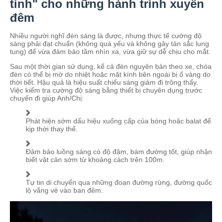
tinh" cho những hành trình xuyên
đêm
Nhiều người nghĩ đèn sáng là được, nhưng thực tế cường độ
sáng phải đạt chuẩn (không quá yếu và không gây tán sắc lung
tung) để vừa đảm bảo tầm nhìn xa, vừa giữ sự dễ chịu cho mắt.
Sau một thời gian sử dụng, kể cả đèn nguyên bản theo xe, chóa
đèn có thể bị mờ do nhiệt hoặc mặt kính bên ngoài bị ố vàng do
thời tiết. Hậu quả là hiệu suất chiếu sáng giảm đi trông thấy.
Việc kiểm tra cường độ sáng bằng thiết bị chuyên dụng trước
chuyến đi giúp Anh/Chị:
Phát hiện sớm dấu hiệu xuống cấp của bóng hoặc balat để
kịp thời thay thế.
Đảm bảo luồng sáng có độ đậm, bám đường tốt, giúp nhận
biết vật cản sớm từ khoảng cách trên 100m.
Tự tin di chuyển qua những đoạn đường rừng, đường quốc
lộ vắng vẻ vào ban đêm.