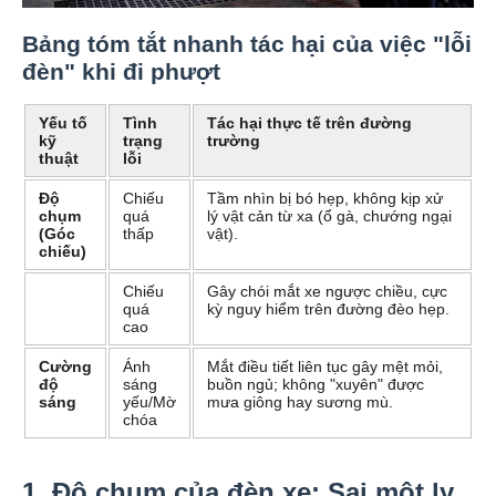
Bảng tóm tắt nhanh tác hại của việc "lỗi
đèn" khi đi phượt
Yếu tố
Tình
Tác hại thực tế trên đường
kỹ
trạng
trường
thuật
lỗi
Độ
Chiếu
Tầm nhìn bị bó hẹp, không kịp xử
chụm
quá
lý vật cản từ xa (ổ gà, chướng ngại
(Góc
thấp
vật).
chiếu)
Chiếu
Gây chói mắt xe ngược chiều, cực
quá
kỳ nguy hiểm trên đường đèo hẹp.
cao
Cường
Ánh
Mắt điều tiết liên tục gây mệt mỏi,
độ
sáng
buồn ngủ; không "xuyên" được
sáng
yếu/Mờ
mưa giông hay sương mù.
chóa
1. Độ chụm của đèn xe: Sai một ly,