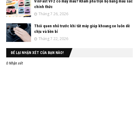
VinFast VF2 có mấy màu? Khám phá trọn bộ bảng màu sắc
chính thức
Tháng 7 26, 2026
Thói quen nhỏ trước khi tắt máy giúp khoang xe luôn dễ
chịu và bền bỉ
Tháng 7 22, 2026
ĐỂ LẠI NHẬN XÉT CỦA BẠN NÀO!
0 Nhận xét