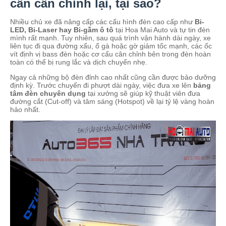
cần cân chỉnh lại, tại sao?
Nhiều chủ xe đã nâng cấp các cấu hình đèn cao cấp như
Bi-
LED, Bi-Laser hay Bi-gầm ô tô
tại Hoa Mai Auto và tự tin đèn
mình rất mạnh. Tuy nhiên, sau quá trình vận hành dài ngày, xe
liên tục đi qua đường xấu, ổ gà hoặc gờ giảm tốc mạnh, các ốc
vít định vị bass đèn hoặc cơ cấu cân chỉnh bên trong đèn hoàn
toàn có thể bị rung lắc và dịch chuyển nhẹ.
Ngay cả những bộ đèn đỉnh cao nhất cũng cần được bảo dưỡng
định kỳ. Trước chuyến đi phượt dài ngày, việc đưa xe lên
bảng
tâm đèn chuyên dụng
tại xưởng sẽ giúp kỹ thuật viên đưa
đường cắt (Cut-off) và tâm sáng (Hotspot) về lại tỷ lệ vàng hoàn
hảo nhất.