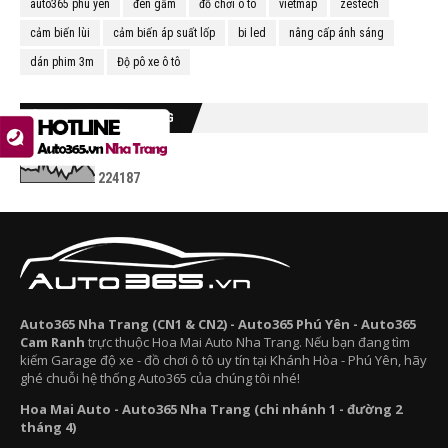
auto365 phú yên
đèn gầm
đồ chơi ô tô
vietmap
zestech
cảm biến lùi
cảm biến áp suất lốp
bi led
nâng cấp ánh sáng
dán phim 3m
Độ pô xe ô tô
LƯỢT XEM TRONG THÁNG
2
2
4
1
8
7
Auto365 Nha Trang (CN1 & CN2) - Auto365 Phú Yên - Auto365
Cam Ranh
trực thuộc Hoa Mai Auto Nha Trang. Nếu bạn đang tìm
kiếm Garage độ xe - đồ chơi ô tô uy tín tại Khánh Hòa - Phú Yên, hãy
ghé chuỗi hệ thống Auto365 của chúng tôi nhé!
Hoa Mai Auto - Auto365 Nha Trang (chi nhánh 1 - đường 2
tháng 4)