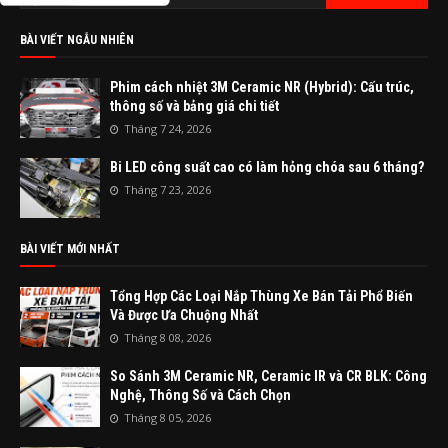
BÀI VIẾT NGẪU NHIÊN
Phim cách nhiệt 3M Ceramic NR (Hybrid): Cấu trúc,
thông số và bảng giá chi tiết
Tháng 7 24, 2026
Bi LED công suất cao có làm hỏng chóa sau 6 tháng?
Tháng 7 23, 2026
BÀI VIẾT MỚI NHẤT
Tổng Hợp Các Loại Nắp Thùng Xe Bán Tải Phổ Biến
Và Được Ưa Chuộng Nhất
Tháng 8 08, 2026
So Sánh 3M Ceramic NR, Ceramic IR và CR BLK: Công
Nghệ, Thông Số và Cách Chọn
Tháng 8 05, 2026