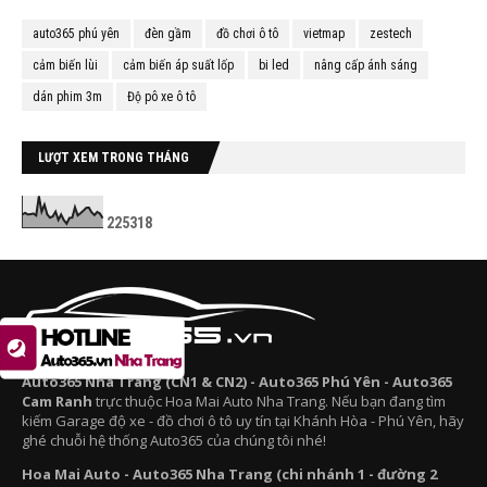
auto365 phú yên
đèn gầm
đồ chơi ô tô
vietmap
zestech
cảm biến lùi
cảm biến áp suất lốp
bi led
nâng cấp ánh sáng
dán phim 3m
Độ pô xe ô tô
LƯỢT XEM TRONG THÁNG
2
2
5
3
1
8
Auto365 Nha Trang (CN1 & CN2) - Auto365 Phú Yên - Auto365
Cam Ranh
trực thuộc Hoa Mai Auto Nha Trang. Nếu bạn đang tìm
kiếm Garage độ xe - đồ chơi ô tô uy tín tại Khánh Hòa - Phú Yên, hãy
ghé chuỗi hệ thống Auto365 của chúng tôi nhé!
Hoa Mai Auto - Auto365 Nha Trang (chi nhánh 1 - đường 2