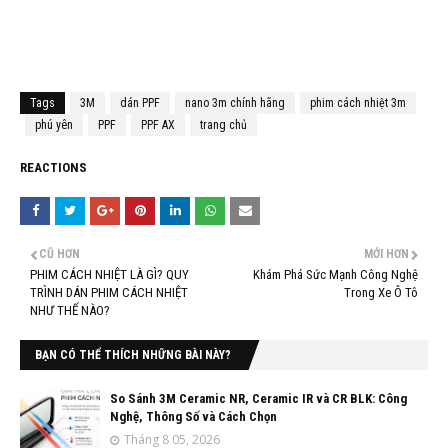
Tags
3M
dán PPF
nano 3m chính hãng
phim cách nhiệt 3m
phú yên
PPF
PPF AX
trang chủ
REACTIONS
CŨ HƠN
MỚI HƠN
PHIM CÁCH NHIỆT LÀ GÌ? QUY
Khám Phá Sức Mạnh Công Nghệ
TRÌNH DÁN PHIM CÁCH NHIỆT
Trong Xe Ô Tô
NHƯ THẾ NÀO?
BẠN CÓ THỂ THÍCH NHỮNG BÀI NÀY?
So Sánh 3M Ceramic NR, Ceramic IR và CR BLK: Công
Nghệ, Thông Số và Cách Chọn
Tháng 8 05, 2026