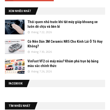
XEM NHIỀU NHẤT
Thói quen nhỏ trước khi tắt máy giúp khoang xe
luôn dễ chịu và bền bỉ
tháng 7 22, 2026
Có Nên Dán 3M Ceramic NR5 Cho Kính Lái Ô Tô Hay
Không?
tháng 7 30, 2026
VinFast VF2 có mấy màu? Khám phá trọn bộ bảng
màu sắc chính thức
tháng 7 26, 2026
FACEBOOK
TÌM NHIỀU NHẤT