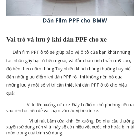
Dán Film PPF cho BMW
Vai trò và lưu ý khi dán PPF cho xe
Dán film PPF ô tô sẽ giúp bảo vệ ô tô của bạn khỏi những
tác nhân gây hại từ bên ngoài, và đảm bảo tính thẩm mỹ cao,
độ bền theo năm tháng.Tuy nhiên khách hàng thường hay biết
đến những ưu điểm khi dán PPF rồi, thì không nên bỏ qua
những lưu ý một số vị trí cần thiết khi dán PPF ô tô cho hiệu
quả:
Vị trí lên xuống cửa xe: Đây là điểm chủ phương tiện ra
vào liên tục nên dễ va chạm với các vị trí sơn xe.
V
Vị trí nút bấm cửa kính lên xuống: Do nhu cầu thường
xuyên sử dụng nên vị trí này sẽ có nhiều vết xước nhỏ hoặc bị mài
mòn trong quá trình sử dụng.