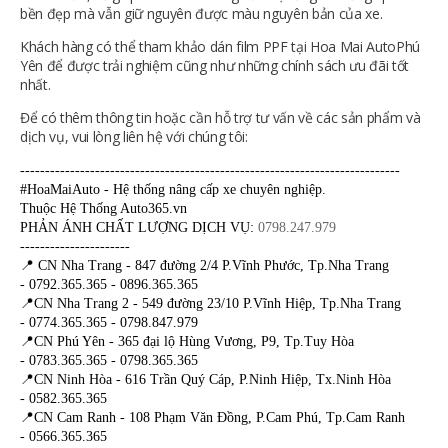
bền đẹp mà vẫn giữ nguyên được màu nguyên bản của xe.
Khách hàng có thể tham khảo dán film PPF tại Hoa Mai AutoPhú
Yên để được trải nghiệm cũng như những chính sách ưu đãi tốt
nhất.
Để có thêm thông tin hoặc cần hỗ trợ tư vấn về các sản phẩm và
dịch vụ, vui lòng liên hệ với chúng tôi:
----------------------------------------------------------------------------
#HoaMaiAuto - Hệ thống nâng cấp xe chuyên nghiệp.
Thuộc Hệ Thống Auto365.vn
PHẢN ÁNH CHẤT LƯỢNG DỊCH VỤ:
0798.247.979
----------------------
📍 CN Nha Trang - 847 đường 2/4 P.Vĩnh Phước, Tp.Nha Trang
- 0792.365.365 - 0896.365.365
📍CN Nha Trang 2 - 549 đường 23/10 P.Vĩnh Hiệp, Tp.Nha Trang
- 0774.365.365 - 0798.847.979
📍CN Phú Yên - 365 đại lộ Hùng Vương, P9, Tp.Tuy Hòa
- 0783.365.365 - 0798.365.365
📍CN Ninh Hòa - 616 Trần Quý Cáp, P.Ninh Hiệp, Tx.Ninh Hòa
- 0582.365.365
📍CN Cam Ranh - 108 Phạm Văn Đồng, P.Cam Phú, Tp.Cam Ranh
- 0566.365.365